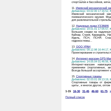
спортзалов и бассейнов, мячи,
11.
Ижевский механический за
Добавлено: 03.02.00 17:16:52,
Ижевский механический за
пневматического оружия. Мо
для развлекательной стрельбы
12.
Надувные лодки УЗЭМИК
Добавлено: 19.01.01 17:05:57,
Большие скидки на надувные 
Кайнар, Стриж, Караидель, Уф
Идель, ПСН, ПСНЯ. Спаса
гидрокостюмы...
13.
ООО УРАН
Добавлено: 09.12.98 16:44:17,
Проектирование и строительст
14.
Интернет-магазин GPS-Mar
Добавлено: 14.05.04 01:46:56,
Интернет-магазин навигац
приемники (портативные, ав
Всегда большой ассортимент и
15.
Спортивные товары
Добавлено: 02.03.01 09:13:19,
Спортивные товары от фирмы
щиты , и многое другое, оптом
1-15
16-30
31-45
46-60
61-75
Полный список