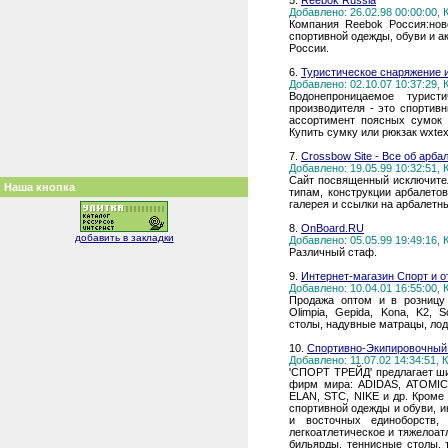
5.
Reebok Russia
Добавлено: 26.02.98 00:00:00,
Компания Reebok Россия:ново
спортивной одежды, обуви и а
России.
6.
Туристическое снаряжение 
Добавлено: 02.10.07 10:37:29,
Водонепроницаемое турис
производителя - это спортив
ассортимент поясных сумок (
Купить сумку или рюкзак wxte
7.
Crossbow Site - Все об арба
Добавлено: 19.05.99 10:32:51,
Сайт посвященный исключител
Наша кнопка
типам, конструкции арбалетов
галерея и ссылки на арбалетн
8.
OnBoard.RU
добавить в закладки
Добавлено: 05.05.99 19:49:16,
Различный стаф.
9.
Интернет-магазин Спорт и 
Добавлено: 10.04.01 16:55:00,
Продажа оптом и в розницу 
Olimpia, Gepida, Kona, K2, 
столы, надувные матрацы, лод
10.
Спортивно-Экипировочный
Добавлено: 11.07.02 14:34:51,
'СПОРТ ТРЕЙД' предлагает ши
фирм мира: ADIDAS, ATOMIC
ELAN, STC, NIKE и др. Кроме
спортивной одежды и обуви, и
и восточных единоборств,
легкоатлетическое и тяжелоат
бильярды, теннисные столы, 