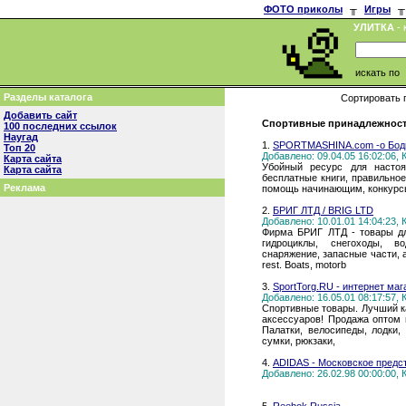
ФОТО приколы
╥
Игры
╥
УЛИТКА
- 
искать по
Разделы каталога
Сортировать 
Добавить сайт
Спортивные принадлежности
100 последних ссылок
Наугад
1.
SPORTMASHINA.com -о Боди
Топ 20
Добавлено: 09.04.05 16:02:06,
Карта сайта
Убойный ресурс для настоя
Карта сайта
бесплатные книги, правильно
Реклама
помощь начинающим, конкурсы
2.
БРИГ ЛТД / BRIG LTD
Добавлено: 10.01.01 14:04:23,
Фирма БРИГ ЛТД - товары для
гидроциклы, снегоходы, в
снаряжение, запасные части, ак
rest. Boats, motorb
3.
SportTorg.RU - интернет ма
Добавлено: 16.05.01 08:17:57,
Спортивные товары. Лучший к
аксессуаров! Продажа оптом 
Палатки, велосипеды, лодки,
сумки, рюкзаки,
4.
ADIDAS - Московское предс
Добавлено: 26.02.98 00:00:00,