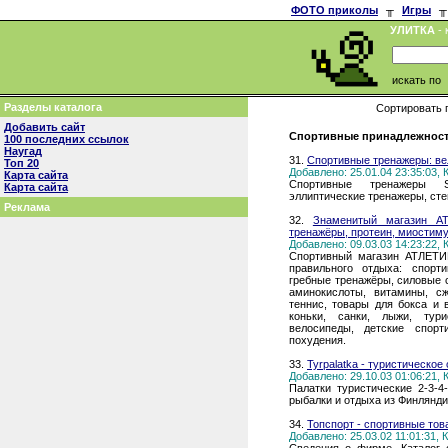
ФОТО приколы
╥
Игры
╥
УЛИТКА
- 
искать по
Разделы каталога
Сортировать 
Добавить сайт
Спортивные принадлежности
100 последних ссылок
Наугад
31.
Спортивные тренажеры: ве
Топ 20
Добавлено: 25.01.04 23:35:03,
Карта сайта
Спортивные тренажеры Sp
Карта сайта
эллиптические тренажеры, сте
Реклама
32.
Знаменитый магазин АТ
тренажёры, протеин, миостим
Добавлено: 09.03.03 14:23:22,
Спортивный магазин АТЛЕТИК
правильного отдыха: спорт
гребные тренажёры, силовые с
аминокислоты, витамины, с
теннис, товары для бокса и 
коньки, санки, лыжи, тури
велосипеды, детские спорт
похудения.
33.
Tyrpalatka - туристическое
Добавлено: 29.10.03 01:06:21,
Палатки туристические 2-3-4
рыбалки и отдыха из Финлянди
34.
Топспорт - спортивные то
Добавлено: 25.03.02 11:01:31,