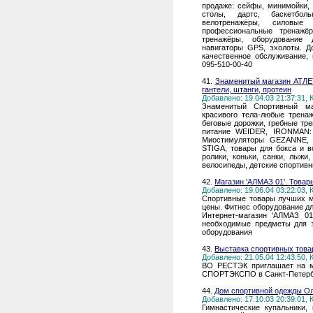
продаже: сейфы, минимойки, 
столы, дартс, баскетбол
велотренажёры, силовые 
профессиональные тренажёр
тренажёры, оборудование 
навигаторы GPS, эхолоты. Д
качественное обслуживание, ин
095-510-00-40
41.
Знаменитый магазин АТЛЕТ
гантели, штанги, протеин
Добавлено: 19.04.03 21:37:31,
Знаменитый Спортивный ма
красивого тела-любые трен
беговые дорожки, гребные тре
питание WEIDER, IRONMAN: 
Миостимуляторы GEZANNE, 
STIGA, товары для бокса и 
ролики, коньки, санки, лыжи
велосипеды, детские спортивн
42.
Магазин 'АЛМАЗ 01'. Товар
Добавлено: 19.06.04 03:22:03,
Спортивные товары лучших мир
цены. Фитнес оборудование дл
Интернет-магазин 'АЛМАЗ 01
необходимые предметы для з
оборудования
43.
Выставка спортивных товар
Добавлено: 21.05.04 12:43:50,
ВО РЕСТЭК приглашает на м
СПОРТЭКСПО в Санкт-Петерб
44.
Дом спортивной одежды О
Добавлено: 17.10.03 20:39:01,
Гимнастические купальники,