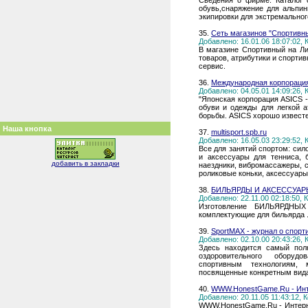
Сведения о фирме. Каталог 
обувь,снаряжение для альпин
экипировки для экстремальног
35.
Сеть магазинов "Спортивн
Добавлено: 16.01.06 18:07:02,
В магазине Спортивный на Л
товаров, атрибутики и спорти
сервис.
36.
Международная корпораци
Добавлено: 04.05.01 14:09:26,
"Японская корпорация ASICS 
обуви и одежды для легкой а
борьбы. ASICS хорошо известе
Наша кнопка
37.
multisport.spb.ru
Добавлено: 16.05.03 23:29:52,
Все для занятий спортом: си
и аксессуары для тенниса, 
добавить в закладки
наездники, вибромассажеры, с
роликовые коньки, аксессуары 
38.
БИЛЬЯРДЫ И АКСЕССУАР
Добавлено: 22.11.00 02:18:50,
Изготовление БИЛЬЯРДНЫ
комплектующие для бильярда 
39.
SportMAX - журнал о спорт
Добавлено: 02.10.00 20:43:26,
Здесь находится самый пол
оздоровительного оборудо
спортивным технологиям, 
посвященные конкретным вида
40.
WWW.HonestGame.Ru - Инте
Добавлено: 20.11.05 11:43:12,
WWW.HonestGame.Ru - Интерне