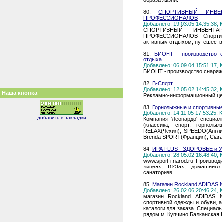
образа жизни.
80.
СПОРТИВНЫЙ ИНВЕ
ПРОФЕССИОНАЛОВ
Добавлено: 19.03.05 14:35:38,
СПОРТИВНЫЙ ИНВЕНТ
ПРОФЕССИОНАЛОВ Спортивн
активным отдыхом, путешеств
81.
БИОНТ - производство с
отдыха
Добавлено: 06.09.04 15:51:17,
БИОНТ - производство снаряж
82.
В-Спорт
Добавлено: 12.05.02 14:45:32,
Наша кнопка
Рекламно-информационный цен
83.
Горнолыжные и спортивные
Добавлено: 14.11.05 17:53:25,
добавить в закладки
Компания 'Леонардо' специа
(классика, спорт, горнол
RELAX(Чехия), SPEEDO(Англи
Brenda SPORT(Франция), Ciara
84.
ИРА PLUS - ЗДОРОВЬЕ и 
Добавлено: 28.05.02 16:48:40,
www.sport-i.narod.ru Произв
лицеях, ВУЗах, домашнего
санаториев.
85.
Магазин Rockland ADIDAS
Добавлено: 26.02.06 20:46:24,
магазин Rockland ADIDAS 
спортивной одежды и обуви, а
каталоги для заказа. Специал
рядом м. Купчино Балканская