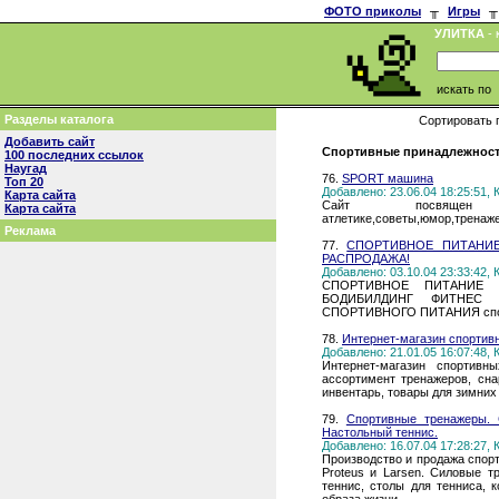
ФОТО приколы
╥
Игры
╥
УЛИТКА
- 
искать по
Разделы каталога
Сортировать 
Добавить сайт
Спортивные принадлежности
100 последних ссылок
Наугад
76.
SPORT машина
Топ 20
Добавлено: 23.06.04 18:25:51,
Карта сайта
Сайт посвящен 
Карта сайта
атлетике,советы,юмор,тренаж
Реклама
77.
СПОРТИВНОЕ ПИТАНИЕ
РАСПРОДАЖА!
Добавлено: 03.10.04 23:33:42,
СПОРТИВНОЕ ПИТАНИЕ 
БОДИБИЛДИНГ ФИТНЕС 
СПОРТИВНОГО ПИТАНИЯ спор
78.
Интернет-магазин спортив
Добавлено: 21.01.05 16:07:48,
Интернет-магазин спортивн
ассортимент тренажеров, сна
инвентарь, товары для зимних 
79.
Спортивные тренажеры. 
Настольный теннис.
Добавлено: 16.07.04 17:28:27,
Производство и продажа спор
Proteus и Larsen. Силовые т
теннис, столы для тенниса, 