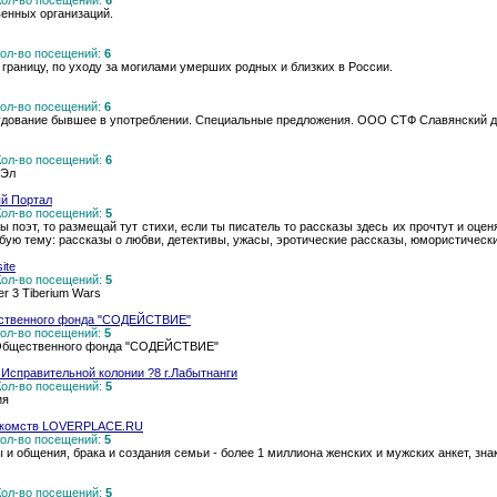
 Кол-во посещений:
6
енных организаций.
 Кол-во посещений:
6
 границу, по уходу за могилами умерших родных и близких в России.
 Кол-во посещений:
6
дование бывшее в употреблении. Специальные предложения. ООО СТФ Славянский 
 Кол-во посещений:
6
 Эл
й Портал
 Кол-во посещений:
5
 ты поэт, то размещай тут стихи, если ты писатель то рассказы здесь их прочтут и оце
юбую тему: рассказы о любви, детективы, ужасы, эротические рассказы, юмористическ
ite
 Кол-во посещений:
5
r 3 Tiberium Wars
ственного фонда "СОДЕЙСТВИЕ"
 Кол-во посещений:
5
 Общественного фонда "СОДЕЙСТВИЕ"
 Исправительной колонии ?8 г.Лабытнанги
 Кол-во посещений:
5
ия
акомств LOVERPLACE.RU
 Кол-во посещений:
5
 и общения, брака и создания семьи - более 1 миллиона женских и мужских анкет, зна
 Кол-во посещений:
5