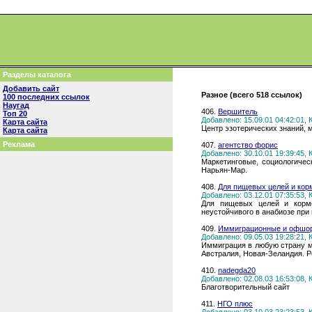
Разделы каталога
Добавить сайт
Разное (всего 518 ссылок)
100 последних ссылок
Наугад
406.
Вершитель
Топ 20
Добавлено: 15.09.01 04:42:01,
Карта сайта
Центр эзотерических знаний, 
Карта сайта
Реклама
407.
агентство форис
Добавлено: 30.10.01 19:39:45,
Маркетинговые, социологичес
Нарьян-Мар.
408.
Для пищевых целей и кор
Добавлено: 03.12.01 07:35:53,
Для пищевых целей и кормо
неустойчивого в анабиозе при 
409.
Иммиграционные и офшор
Добавлено: 09.05.03 19:28:21,
Иммиграция в любую страну ми
Австралия, Новая-Зеландия. Р
410.
nadegda20
Добавлено: 02.08.03 16:53:08,
Благотворительный сайт
411.
НГО плюс