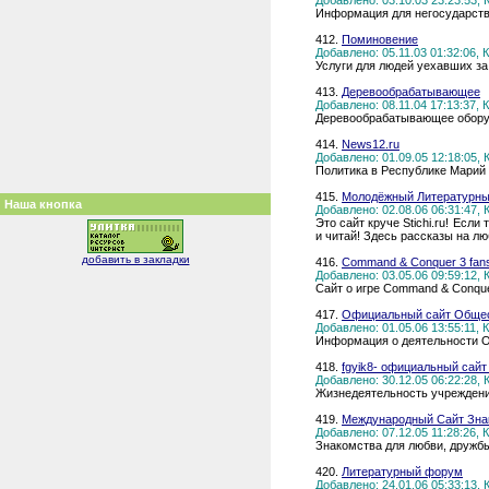
Добавлено: 03.10.03 23:23:53,
Информация для негосударств
412.
Поминовение
Добавлено: 05.11.03 01:32:06,
Услуги для людей уехавших за
413.
Деревообрабатывающее
Добавлено: 08.11.04 17:13:37,
Деревообрабатывающее обору
414.
News12.ru
Добавлено: 01.09.05 12:18:05,
Политика в Республике Марий
415.
Молодёжный Литературны
Наша кнопка
Добавлено: 02.08.06 06:31:47,
Это сайт круче Stichi.ru! Если
и читай! Здесь рассказы на л
добавить в закладки
416.
Command & Conquer 3 fans
Добавлено: 03.05.06 09:59:12,
Сайт о игре Command & Conque
417.
Официальный сайт Обще
Добавлено: 01.05.06 13:55:11,
Информация о деятельности
418.
fgyik8- официальный сайт
Добавлено: 30.12.05 06:22:28,
Жизнедеятельность учрежден
419.
Международный Сайт Зн
Добавлено: 07.12.05 11:28:26,
Знакомства для любви, дружбы
420.
Литературный форум
Добавлено: 24.01.06 05:33:13,