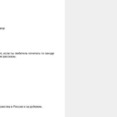
двор
нят, если ты любитель почитать то заходи
ие рассказы.
комства в России и за рубежом.