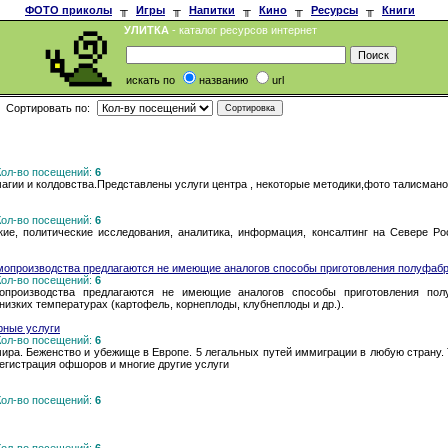
ФОТО приколы
╥
Игры
╥
Напитки
╥
Кино
╥
Ресурсы
╥
Книги
УЛИТКА
- каталог ресурсов интернет
искать по
названию
url
Сортировать по:
 Кол-во посещений:
6
магии и колдовства.Представлены услуги центра , некоторые методики,фото талисмано
 Кол-во посещений:
6
кие, политические исследования, аналитика, информация, консалтинг на Севере Ро
мопроизводства предлагаются не имеющие аналогов способы приготовления полуфабрик
 Кол-во посещений:
6
производства предлагаются не имеющие аналогов способы приготовления полу
низких температурах (картофель, корнеплоды, клубнеплоды и др.).
ные услуги
 Кол-во посещений:
6
ра. Беженство и убежище в Европе. 5 легальных путей иммиграции в любую страну. 
егистрация офшоров и многие другие услуги
 Кол-во посещений:
6