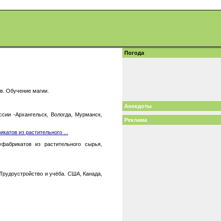
Погода
в. Обучение магии.
Анекдоты
ссии -Архангельск, Вологда, Мурманск,
Реклама
атов из растительного ...
фабрикатов из растительного сырья,
Трудоустройство и учёба. США, Канада,