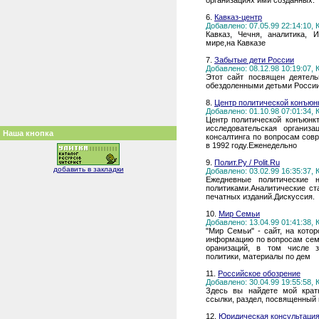
организациях ими созданных.
6.
Кавказ-центр
Добавлено: 07.05.99 22:14:10,
Кавказ, Чечня, аналитика, 
мире,на Кавказе
7.
Забытые дети России
Добавлено: 08.12.98 10:19:07,
Этот сайт посвящен деятель
обездоленными детьми России
8.
Центр политической конъюн
Добавлено: 01.10.98 07:01:34,
Центр политической конъюнк
исследовательская организ
Наша кнопка
консалтинга по вопросам сов
в 1992 году.Еженедельно
9.
Полит.Ру / Polit.Ru
добавить в закладки
Добавлено: 03.02.99 16:35:37,
Ежедневные политические н
политиками.Аналитические ст
печатных изданий.Дискуссия.
10.
Мир Семьи
Добавлено: 13.04.99 01:41:38,
"Мир Семьи" - сайт, на кото
информацию по вопросам семь
оранизаций, в том числе з
политики, материалы по дем
11.
Российское обозрение
Добавлено: 30.04.99 19:55:58,
Здесь вы найдете мой кратк
ссылки, раздел, посвященный 
12.
Юридическая консультация