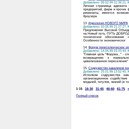
Добавлено: 09.02.99 22:36:21,
Личная страниица адвоката
предприятий, фирм и прочих 
реквизиты, имеется возмож
броузера.
13.
Идеология НОВОГО МИРА
Добавлено: 10.05.99 21:27:27,
Предложение Высокой Объеди
на Новый путь, ПУТЬ ДОБРОД
техническое обоснование н
Особенности экономическог
14.
Форум переселенческих ор
Добавлено: 14.04.99 03:33:44,
"Главная цель "Форума..." - 
возвращению к нормальн
цивилизованное переселение"
15.
Содружество кавалеров ро
Добавлено: 25.01.99 13:52:40,
Исполком содружества кав
организационное содействие
медалей, титулов, званий (в то
1-15
16-30
31-45
46-60
61-75
Полный список