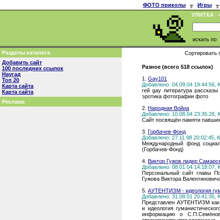
ФОТО приколы
╥
Игры
╥
УЛИТКА
- 
искать по
Разделы каталога
Сортировать 
Добавить сайт
Разное (всего 518 ссылок)
100 последних ссылок
Наугад
1.
Gay101
Топ 20
Добавлено: 04.09.04 19:44:56,
Карта сайта
гей gay литература рассказы
Карта сайта
эротика фотографии фото
Реклама
2.
Народная Война
Добавлено: 10.08.04 23:35:28,
Сайт посвящён памяти павших
3.
Горбачев-Фонд
Добавлено: 27.11.98 20:02:45,
Международный фонд социаль
(Горбачев-Фонд)
4.
Виктор Гужов лидер Самарс
Добавлено: 08.01.04 14:18:07,
Персональный сайт главы По
Гужова Виктора Валентиновича
5.
АУТЕНТИЗМ - идеология гум
Добавлено: 31.08.01 20:41:35,
Представлен АУТЕНТИЗМ как 
и идеология гуманистическог
информацию о С.П.Семёнов