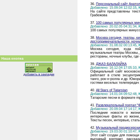
36.
Персональный сайт Анатол
Добавлено: 15.09.04 12:02:15,
На сайте представлены текс
Грабежова
37.
100 самых популярных мин
Добавлено: 20.02.05 04:31:34,
100 самых популярных минусо
38.
Москва сегодня, театры, ки
достопримечательности, ночн
Добавлено: 31.08.02 00:13:45,
Москва сегодня, куда пой
музыкальные театры Москвы, 
рестораны, ночные клубы, где
Наша кнопка
39.
ДЖАЗ-БАЛАЛАЙКА
Добавлено: 16.12.04 17:05:10,
Официальный сайт московско
добавить в закладки
работают в стиле эксцентрик
танго, рок-н-ролла и др. Юмо
гостями веселых телепередач 
40.
All Stars of Tatarstan
Добавлено: 14.01.04 09:52:48,
Татарские песни в формате m
41.
Развлекательный портал "
Добавлено: 20.09.04 17:14:17,
Последние новости о жизни 
интересные факты из жизни,
Тексты песен, интервью, стать
42.
Музыкальный продюсерски
Добавлено: 19.03.00 01:10:47,
Этот сайт создан для помощи
выгодный контракт, расска