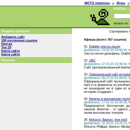
ФОТО приколы
╥
Игры
╥
УЛИТКА
- 
искать по
Разделы каталога
Сортировать 
Добавить сайт
Афиша (всего 767 ссылок)
100 последних ссылок
Наугад
31.
Dolphin тексты песен
Топ 20
Добавлено: 19.02.04 03:45:59,
Карта сайта
тексты песен дельфина, Dolphi
Карта сайта
Реклама
32.
ЦБС
Добавлено: 27.01.03 15:38:34,
Сайт Централизованной Библи
33.
Официальный сайт музыка
Добавлено: 06.07.01 01:48:54,
Официальный сайт музыкально
mp3 и ra форматах из альбомо
не вошедшие ни в один из а
историю создания г
34.
Билеты в московские театр
Добавлено: 17.01.01 23:45:38,
Предлагается бесплатная д
заказов билетов - от одного
залов московских театров.
35.
Kirkorov, Baskov, free mp3
Добавлено: 22.10.01 15:20:23,
Kirkorov Philippe, Baskov Nikola