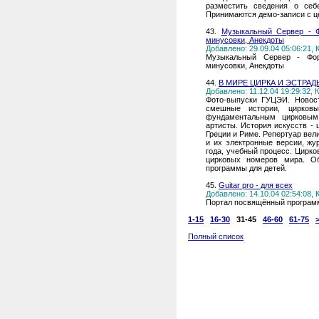
разместить сведения о себ
Принимаются демо-записи с 
43.
Музыкальный Сервер - Ф
минусовки, Анекдоты
Добавлено: 29.09.04 05:06:21,
Музыкальный Сервер - Фор
минусовки, Анекдоты
44.
В МИРЕ ЦИРКА И ЭСТРАД
Добавлено: 11.12.04 19:29:32,
Фото-выпуски ГУЦЭИ. Новос
смешные истории, цирковы
фундаментальным цирковым
артисты. История искусств - 
Греции и Риме. Репертуар вел
и их электронные версии, жу
года, учебный процесс. Цирко
цирковых номеров мира. Об
программы для детей.
45.
Guitar pro - для всех
Добавлено: 14.10.04 02:54:08,
Портал посвящённый программе
1-15
16-30
31-45
46-60
61-75
Полный список