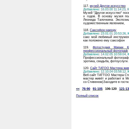
117.
музей Другое искусство
Добавлено: 16.03.00 11:14:23,
Музей "Другое искусство" по
х годов. В основу музея по
Леонида Талочкина. Экспози
художественным явлением,
118.
Саксофон-народу
Добавлено: 23.01.01 20:53:26,
сакс мой любимый инструмен
как положено ему саксофон
119.
Фотостудия Марии Ки
профессиональный фотограф
Добавлено: 14.02.05 10:59:04,
Профессиональный фотограф 
эротика, свадьба, фотоуслуги.
120.
Сайт ТАТОО Мастера живш
Добавлено: 12.10.04 03:58:12,
Веб сайт ТАТТОО Мастера Сти
мастер живёт и работает в Мо
со Стивеном)Заходите в гости.
<<
76-90
91-105
106-120
121-1
Полный список