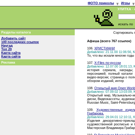
ФОТО приколы
╥
Игры
╥
УЛИТКА
- 
искать по
Разделы каталога
Сортировать 
Добавить сайт
Афиша (всего 767 ссылок)
100 последних ссылок
Наугад
106.
ХРИСТИАНИ
Топ 20
Добавлено: 21.11.00 11:06:56,
Карта сайта
То, что вы искали многие годы
Карта сайта
Реклама
107.
X-Files по-русски
Добавлено: 12.07.00 18:01:13,
история сериала, награды;
персонажей; полный каталог
видео-версии; страница о по
обзором изданий, интер
108.
Открытый мир Open Worl
Добавлено: 07.09.02 13:03:09,
Открытый мир, Музыкально-и
диски, Видеокассеты, аудиокас
Russian Music, Saint-Petersbur
109.
Художественные изде
Грабарова.
Добавлено: 29.04.01 12:10:11,
Изделия декоративно-прикл
художественной росписью и б
Мастерская Владимира Грабаро