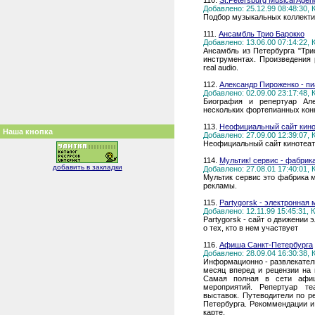
110.
St.Petersburg Musical Agen
Добавлено: 25.12.99 08:48:30,
Подбор музыкальных коллект
111.
Ансамбль Трио Барокко
Добавлено: 13.06.00 07:14:22,
Ансамбль из Петербурга "Три
инструментах. Произведения
real audio.
112.
Александр Пироженко - пи
Добавлено: 02.09.00 23:17:48,
Биография и репертуар Але
нескольких фортепианных конк
113.
Неофициальный сайт кино
Наша кнопка
Добавлено: 27.09.00 12:39:07,
Неофициальный сайт кинотеат
114.
Мультик! сервис - фабрик
добавить в закладки
Добавлено: 27.08.01 17:40:01,
Мультик сервис это фабрика 
рекламы.
115.
Partygorsk - электронная
Добавлено: 12.11.99 15:45:31,
Partygorsk - сайт о движении
о тех, кто в нем участвует
116.
Афиша Санкт-Петербурга
Добавлено: 28.09.04 16:30:38,
Информационно - развлекатель
месяц вперед и рецензии на
Самая полная в сети афиш
мероприятий. Репертуар те
выставок. Путеводители по р
Петербурга. Рекоммендации и
карте.