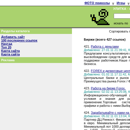
ФОТО приколы
╥
Игры
╥
УЛИТКА
- 
искать по
Разделы каталога
Сортировать 
Добавить сайт
Биржи (всего 427 ссылок)
100 последних ссылок
Наугад
421.
Работа с деньгами
Топ 20
Добавлено: 27.01.11 21:39:41,
Карта сайта
Предлагаем консультативную 
Карта сайта
высвобождении средств для м
Реклама
поддержки работников.Наше 
бизнеса.
422.
FOREX и дилинговые цен
Добавлено: 01.02.11 17:11:42,
Центральные банки и рынок 
Преимущества рынка Forex / Ф
423.
Работа на бирже Forex.
Добавлено: 02.02.11 13:25:06,
Информационно-обучающий 
условия и знания для р
применение.Торговые систе
графики и работа с ними.Выбо
424.
Зарабатывайте с нами на
Добавлено: 05.02.11 01:13:04,
Партнер ДЦ Ринкост. Финансо
в евро. Минимальный депози
Минимальный лот 1000 долларо