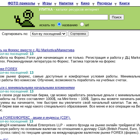
ФОТО приколы
╥
Игры
╥
Напитки
╥
Кино
╥
Ресурсы
╥
Книги
УЛИТКА
- каталог ресурсов интернет
искать по
названию
url
Сортировать по:
ь на Форекс вместе с ДЦ Marketiva/Маркетива
 Кол-во посещений:
13
абота на Форекс.Forex для начинающих и не только. Регистрация и работа у ДЦ Market
rex. Рекомендуемая литература по Форекс. Тактика торговли на форекс
ынке FOREX
 Кол-во посещений:
13
тном рынке форекс, самые доступные и комфортные условия работы. Минимальны
е работы без комиссии. Обучение, возможность поработать на учебных счетах.
ньги с минимальными начальными вложениями
 Кол-во посещений:
13
я в своем роде валютная биржа, где можно заработать реальные деньги с минимальн
аботы на Forex составляет 1000$, на Mini-forex - 100$. Здесь вы можете начинать р
суммы вы начинаете, тем быстрее вы увеличите свой начальный капитал. Так же, 
й бирже вам не надо какого специального образования. Все меню и все операции на Be
с.
 на FOREX/ФОРЕКС , акции и индексы (CDF).
 Кол-во посещений:
13
ing24 компании Mutual Enterprises LLP - нового брэнда на рынке онлайн трейдинга! И
ную работу по основным валютам по отношению к доллару США (British Pound, Euro, Sw
ам (cross rates) по текущим ценам на международном валютном рынке FOREX (форекс).