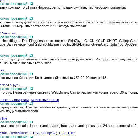
р ITG
 Кол-во посещений:
13
ьный контракт 0,01 лота форекс, регисттрация он-лайн, партнерская программа
 Кол-во посещений:
13
большинства других лотерей тем, что полностью исключает какую-либо возможность
и ставки. Выйгрышь составляет 100% от суммы ставки.
& Services
 Кол-во посещений:
13
e; Unitedflags - Der Flaggenshop im Internet; ShirtCity - CLICK YOUR SHIRT; Calling Car
uge, Jahreswagen und Gebrauchtwagen; Lotto; SMS-Dating; GreenCard; Jobs4pc; JobSearc
 Кол-во посещений:
13
 стал доступен каждому имеющему компьютер, доступ в Интернет и голову на плеч
сь как можно начать этот бизнес
ржа
 Кол-во посещений:
13
но-сырьевой секции. Конт: armonti@hotmail.ru 250-20-10 номер 118
ете от 5 руб
 Кол-во посещений:
13
т 5 руб. Перевод через систему WebMoney. Самая низкая комиссия, всего 10%. Полит.с
Forex - Сибирский Дилинговый Центр
 Кол-во посещений:
13
 предоставляет Вам возможность круглосуточно совершать операции купли-прода
ли из Дилингового зала.
nline
 Кол-во посещений:
13
g real-time execution in forex and shares, free charts and quotes, and 24 hour commission-fre
езан - Челябинск" - FOREX (Форекс), CFD, РФР
 Кол-во посещений:
13