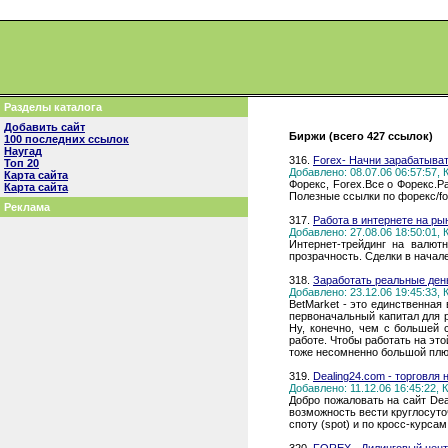
Разделы каталога
Добавить сайт
Биржи (всего 427 ссылок)
100 последних ссылок
Наугад
316.
Forex- Начни зарабатыват
Топ 20
Добавлено: 08.07.06 06:57:57,
Карта сайта
Форекс, Forex.Все о Форекс.Р
Карта сайта
Полезные ссылки по форекс/fo
Реклама
317.
Работа в интернете на р
Добавлено: 27.08.06 18:50:01,
Интернет-трейдинг на валю
прозрачность. Сделки в начал
318.
Заработать реальные де
Добавлено: 23.12.06 19:45:33,
BetMarket - это единственна
первоначальный капитал для р
Ну, конечно, чем с большей 
работе. Чтобы работать на это
тоже несомненно большой плю
319.
Dealing24.com - торговля
Добавлено: 11.12.06 16:45:22,
Добро пожаловать на сайт Deal
возможность вести круглосуточ
споту (spot) и по кросс-курс