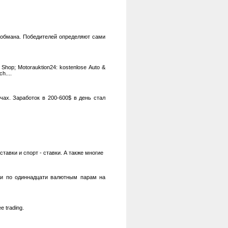
 обмана. Победителей определяют сами
d Shop; Motorauktion24: kostenlose Auto &
h....
ах. Заработок в 200-600$ в день стал
тавки и спорт - ставки. А также многие
жи по одиннадцати валютным парам на
e trading.