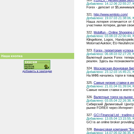
320.
FOREX - Дилинговый цент
Добавлено: 14.12.06 22:55:27,
Forex - депозит от $5,минимал
321.
http://www.wmloto.com/
Добавлено: 19.07.03 21:38:06,
Наша лотерея отличается от 
участники лотереи, делая сво
322.
Mobilfun - Online Shopping 
Добавлено: 03.08.03 22:00:44,
Klingeltone, Logos, Handyspiel
Motorrad Auktion; EU-Neufahrze
323.
Forex- территория успеха
Добавлено: 06.08.03 02:27:29,
Наша кнопка
Валютный рынок Forex теперь
реален. Здесь вы познакомите
324.
Московская фондовая би
добавить в закладки
Добавлено: 23.12.03 15:45:21,
На МФБ начались торги в товар
325.
Самые низкие ставки в ин
Добавлено: 21.01.04 01:39:04,
Самые низкие ставки в инете о
326.
Валютные торги на рынке 
Добавлено: 03.05.04 22:26:38,
Сибирский Дилинговый Центр
рынке FOREX через Интернет и
327.
GCI Financial Ltd - trading o
Добавлено: 13.05.04 13:15:55,
GCI is an online broker providin
328.
Финансовая компания "Бр
Добавлено: 14.07.05 02:36:35,