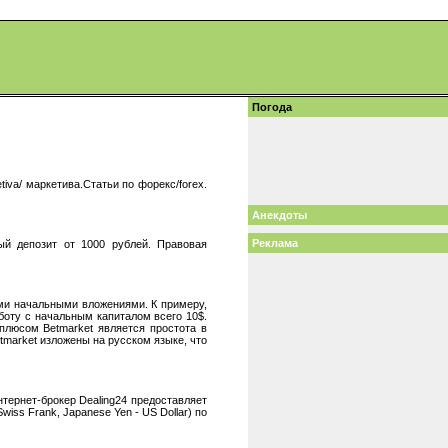
Погода
iva/ маркетива.Статьи по форекс/forex.
Анекдоты
Реклама
й депозит от 1000 рублей. Правовая
ыми начальными вложениями. К примеру,
аботу с начальным капиталом всего 10$.
плюсом Betmarket является простота в
tmarket изложены на русском языке, что
нтернет-брокер Dealing24 предоставляет
iss Frank, Japanese Yen - US Dollar) по