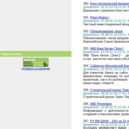
260.
Константиновский филиал
Добавлено: 02.01.03 18:12:24,
Домашняя страничка Констант
261.
Реал-Инвест
Добавлено: 07.09.05 23:42:23,
Частный инвестиционный фонд
262.
Oбналичивание чеков
Добавлено: 05.08.01 16:18:01,
Обналичивание чеков предлаг
Европейском Союзе банковский
263.
АКБ Банк Китая (Элос)
Добавлено: 12.09.01 11:13:31,
Наша кнопка
АКБ "Банк Китая (Элос)" - д
услуг: расчетно-кассовое обс
264.
Сибирско-Московский Ба
добавить в закладки
Добавлено: 21.09.01 18:11:23,
Для клиентов банка на сайте
финансовые операции по руб
валютным, так и по рублевым 
инкассации, открыти
265.
Строительный рынок Трак
Добавлено: 08.05.02 09:17:43,
Строительный рынок Тракт-Те
266.
АКБ Региобанк
Добавлено: 22.08.02 07:32:04,
Информация о деятельности 
создания и перспективах разв
267.
РУ ВМ БАНК - 16% за 10 
Добавлено: 03.02.03 00:11:11,
RUSSIAN WEBMONEY BANK - с