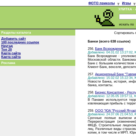
ФОТО приколы
╥
Игры
╥
УЛИТКА
- 
искать по
Разделы каталога
Сортировать 
Добавить сайт
Банки (всего 638 ссылок)
100 последних ссылок
Наугад
256.
Банк Возрождение
Топ 20
Добавлено: 04.01.02 13:27:02,
Карта сайта
Банк Возрождение - уполном
Карта сайта
Московской области. Банкома
Реклама
Банк с большим количеством 
Клиент-Банк, векселя, депозит
257.
Акционерный Банк "Таври
Добавлено: 15.02.02 15:22:34,
Новости Банка, история, инф
банка, контакты.
258.
Бизнес Консалтинг - Рес
Добавлено: 12.05.05 19:57:11,
В Панаме используется терр
извлекающая прибыль с терри
259.
ООО "ЮА "Русский Ягуар
Добавлено: 24.07.06 21:04:53,
Срочные полные выписки и
Перерегистрация (изменени
ФКЦБ. Строительные лицензии
лиц. Различные виды страхов
копии, в том числе и МРП. Юр