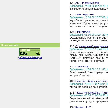
125.
АКБ Надежный банк
Добавлено: 24.08.00 02:20:25,
Банковские услуги подробно, 
126.
Банк Паритате
Добавлено: 10.08.00 16:37:00,
УдалЯнное управление фина
компаний, брокерские услуг
через Internet. Защита сбере
127.
FINEXBANK
Добавлено: 06.10.00 14:15:20,
Оффшорные расчетные счета
счета для оффшорных банков
Наша кнопка
128.
Официальный консультант
Добавлено: 25.01.01 12:28:18,
Электронный банк - это прос
любой банк мира. Официальн
добавить в закладки
BANKING поможет вам в откр
интернет счета, конвертаци
129.
Loyal Bank
Добавлено: 14.08.00 14:21:45,
Электронный банк предоста
услуги 21-го века
130.
Быстрая обналичка чеков
Добавлено: 23.01.01 00:55:04,
описание сервиса по быстрой 
131.
Trasta komercbanka (Латв
Добавлено: 08.08.02 00:38:58,
Один из старейших банков Л
финансовые услуги. Кредитов
132.
Kemford LLC