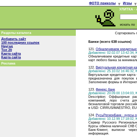
ФОТО приколы
╥
Игры
╥
УЛИТКА
- 
искать по
Разделы каталога
Сортировать 
Добавить сайт
Банки (всего 638 ссылок)
100 последних ссылок
Наугад
121.
Обналичиваем кредитные 
Топ 20
Добавлено: 02.02.07 13:42:34,
Карта сайта
Обналичиваем кредитные кар
Карта сайта
карт любого банка за минимал
Реклама
122.
Виртуальная кредитная ка
Добавлено: 25.10.02 16:46:32,
Виртуальная кредитная карта 
предназначена для покупок 
Заполнение формы в Интернет
123.
Финекс банк
Добавлено: 20.09.00 13:04:03,
Description: Оффшорные р
компаниий, лоро счета дл
безналоговой торговли росси
в USD: CIRRUS/MAESTRO, 
124.
РусьРегионБанк - курсы 
Добавлено: 10.12.99 17:18:02,
Сервер Русского Региональн
Курсы обмена наличной СКВ On
Банк-Клиент, выписки чере
информация.