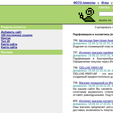
ФОТО приколы
╥
Игры
╥
УЛИТКА
- 
искать по
Разделы каталога
Сортировать 
Добавить сайт
Парфюмерия и косметика (в
100 последних ссылок
Наугад
796.
Авторская бижутерия,Ани
Топ 20
Добавлено: 22.04.11 01:41:51,
Карта сайта
Изделия из полимерной пласт
Карта сайта
Реклама
797.
Интернет-магазин парфюм
Добавлено: 14.09.10 14:07:31,
Парфюмерия в Екатеринбур
Оформление покупки через Инт
798.
'DELUXE-PARFUM'
Добавлено: 14.09.10 15:33:39,
'DELUXE-PARFUM' - это инте
созданный предпочтительно д
799.
Магазин украшений из Му
Добавлено: 18.09.10 00:22:25,
На нашем сайте Вы сможете 
сочетании муранского стекл
оставят равнодушными. Ощути
800.
Интернет-магазин космети
Добавлено: 18.09.10 17:43:25,
Наш магазин предлагает росс
доставка, возможность покупа