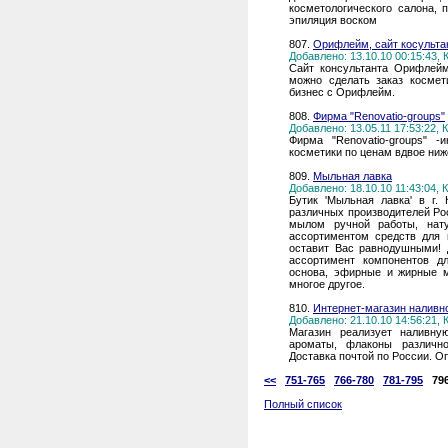
косметологического салона, 
эпиляция воском
807.
Орифлейм, сайт косультан
Добавлено: 13.10.10 00:15:43,
Сайт консультанта Орифлейм
можно сделать заказ космет
бизнес с Орифлейм.
808.
Фирма "Renovatio-groups"
Добавлено: 13.05.11 17:53:22,
Фирма "Renovatio-groups" -
косметики по ценам вдвое ни
809.
Мыльная лавка
Добавлено: 18.10.10 11:43:04,
Бутик 'Мыльная лавка' в г.
различных производителей Рос
мылом ручной работы, нат
ассортиментом средств для 
оставит Вас равнодушными!
ассортимент компонентов д
основа, эфирные и жирные м
многое другое.
810.
Интернет-магазин налив
Добавлено: 21.10.10 14:56:21,
Магазин реализует наливн
ароматы, флаконы различно
Доставка почтой по России. О
<<
751-765
766-780
781-795
79
Полный список