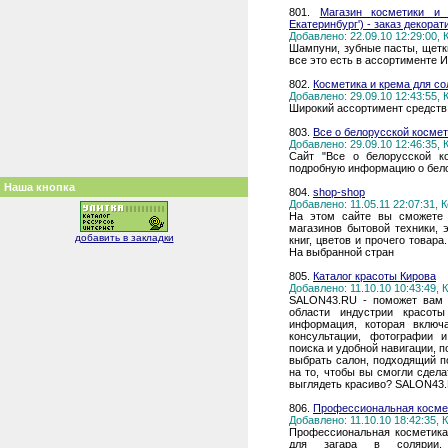
801.
Магазин косметики и
Екатеринбург') - заказ декора
Добавлено: 22.09.10 12:29:00,
Шампуни, зубные пасты, щетки
все это есть в ассортименте И
802.
Косметика и крема для 
Добавлено: 29.09.10 12:43:55,
Широкий ассортимент средств 
803.
Все о белорусской косме
Добавлено: 29.09.10 12:46:35,
Сайт "Все о белорусской к
подробную информацию о бело
Наша кнопка
804.
shop-shop
Добавлено: 11.05.11 22:07:31,
На этом сайте вы сможете 
магазинов бытовой техники, 
добавить в закладки
книг, цветов и прочего товар
На выбранной стран
805.
Каталог красоты Кирова
Добавлено: 11.10.10 10:43:49,
SALON43.RU - поможет вам 
области индустрии красот
информация, которая включа
консультации, фотографии 
поиска и удобной навигации, 
выбрать салон, подходящий п
на то, чтобы вы смогли сдел
выглядеть красиво? SALON43.R
806.
Профессиональная космет
Добавлено: 11.10.10 18:42:35,
Профессиональная косметика 
для загара в солярии, 