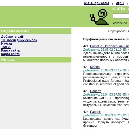
ФОТО приколы
╥
Игры
╥
УЛИТКА
- 
искать по
Разделы каталога
Сортировать 
Добавить сайт
Парфюмерия и косметика (в
100 последних ссылок
Наугад
421.
PomaDa - Интересная и п
Топ 20
Добавлено: 16.05.02 21:10:35,
Карта сайта
Здесь вы найдёте много полез
Карта сайта
индивидуальность с помощь
Реклама
множество полезных советов и
422.
Marina
Добавлено: 15.02.03 17:19:39,
Профессиональная страничк
расказывающая о ней, котора
Professional page foreman -hai
constant in searches of good and 
423.
Сансет
Добавлено: 28.04.03 17:53:55,
Компания САНСЕТ - производи
уходу за кожей лица, тела, 
натуральных компонентов, эф
424.
Faberlic
Добавлено: 16.06.03 18:23:12,
Кислородная косметика буду
премия. Вернуть молодость 
будущем.