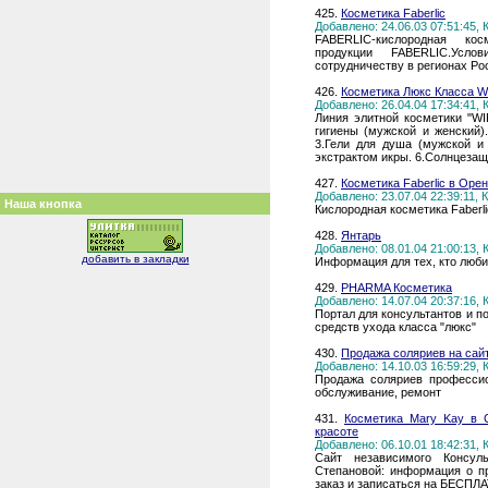
425.
Косметика Faberlic
Добавлено: 24.06.03 07:51:45,
FABERLIC-кислородная кос
продукции FABERLIC.Усло
сотрудничеству в регионах Ро
426.
Косметика Люкс Класса 
Добавлено: 26.04.04 17:34:41,
Линия элитной косметики "WI
гигиены (мужской и женский)
3.Гели для душа (мужской и 
экстрактом икры. 6.Солнцезащ
427.
Косметика Faberlic в Оре
Добавлено: 23.07.04 22:39:11,
Наша кнопка
Кислородная косметика Faberl
428.
Янтарь
Добавлено: 08.01.04 21:00:13,
добавить в закладки
Информация для тех, кто люби
429.
PHARMA Косметика
Добавлено: 14.07.04 20:37:16,
Портал для консультантов и п
средств ухода класса "люкс"
430.
Продажа соляриев на сайте 
Добавлено: 14.10.03 16:59:29,
Продажа соляриев профессио
обслуживание, ремонт
431.
Косметика Mary Kay в С
красоте
Добавлено: 06.10.01 18:42:31,
Сайт независимого Консул
Степановой: информация о пр
заказ и записаться на БЕС