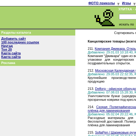
ФОТО приколы
╥
Игры
╥
УЛИТКА
- 
искать по
Разделы каталога
Сортировать 
Добавить сайт
Канцелярские товары (всего
100 последних ссылок
Наугад
211.
Компания Джимара. Открыт
Топ 20
Добавлено: 29.01.03 10:18:40,
Карта сайта
Компания "Джимара" один из 
Карта сайта
упаковки для кондитерских
Реклама
поздравительных открыток.
212.
Московская Календарная 
Добавлено: 29.05.03 22:32:35,
Крупнейшее производствен
продукцию
213.
Delforg - офисное оборуд
Добавлено: 07.08.03 15:28:30,
Уничтожители бумаг (шредеры
прозрачные коврики под кресл
214.
Скорая Полиграфическая
плёнка для ламинирования
Добавлено: 05.02.04 20:22:46,
Расходные материалы для 
бесплатной доставкой. Полиграф
плёнка для ламинирования
215.
SofiaPen / Шариковые руч