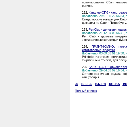
использования. Сбыт упаков
регионе
222.
Канцлер-СПб - канцтовар
Добавлено: 29.01.05 22:56:53,
Канцелярские товары для Ваш
доставка по Санкт-Петербургу.
223.
PenClub - деловые подарк
Добавлено: 21.12.04 00:56:41,
Pen Club - деловые подарки
эксклюзивные коллекции (Montb
224.
ПРИНТФОЛИО: полиэт
изготовление, продажа
Добавлено: 03.09.05 01:19:30,
Printfolio изготовит полиэ
фирменным стилем, для специ
225.
ShEK TRADE Офисная те
Добавлено: 29.04.03 02:16:54,
Оптово-розничная родажа оф
канцтовары
<<
151-165
166-180
181-195
19
Полный список