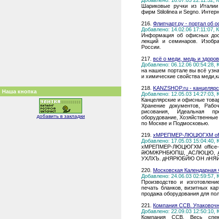
Добавлено: 16.07.05 22:11:52,
Шариковые ручки из Италии 
фирм Stilolinea и Segno. Инте
216.
Флипчарт.ру - портал об 
Добавлено: 14.02.06 17:11:07,
Информация об офисных доск
лекций и семинаров. Изобра
России.
217.
всё о меди, медь и здоров
Добавлено: 06.12.06 00:54:28,
на нашем портале вы всё узна
и химические свойства меди,к
218.
KANZSHOP.ru - канцелярск
Наша кнопка
Добавлено: 12.05.03 14:27:03,
Канцелярские и офисные товар
Хранение документов, Рабо
рисования, Идеальная пр
добавить в закладки
оборудование, Хозяйственные 
по Москве и Подмосковью.
219.
хМРЕПМЕР-ЛЮЦЮГХМ offi
Добавлено: 17.05.03 15:04:40,
хМРЕПМЕР-ЛЮЦЮГХМ office
йЮМЖРНБЮПШ, АСЛЮЦЮ, 
УХЛХЪ. дНЯРЮБЙЮ ОН лНЯ
220.
Московская Календарная 
Добавлено: 24.06.03 02:59:57,
Производство и изготовление
печать бланков, визитных кар
продажа оборудования для по
221.
Компания ССВ. Упаковочн
Добавлено: 22.09.03 12:50:10,
Компания ССВ. Весь спек