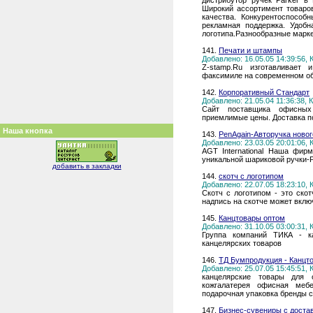
дистрибутор ручек Parker в
Широкий ассортимент товаров
качества. Конкурентоспособ
рекламная поддержка. Удоб
логотипа.Разнообразные марк
141.
Печати и штампы
Добавлено: 16.05.05 14:39:56,
Z-stamp.Ru изготавливает 
факсимиле на современном об
142.
Корпоративный Стандарт
Добавлено: 21.05.04 11:36:38,
Сайт поставщика офисных 
приемлимые цены. Доставка п
Наша кнопка
143.
PenAgain-Авторучка новог
Добавлено: 23.03.05 20:01:06,
AGT International Наша фир
уникальной шариковой ручки-
добавить в закладки
144.
скотч с логотипом
Добавлено: 22.07.05 18:23:10,
Скотч с логотипом - это ско
надпись на скотче может вклю
145.
Канцтовары оптом
Добавлено: 31.10.05 03:00:31,
Группа компаний ТИКА - ка
канцелярских товаров
146.
ТД Бумпродукция - Канцт
Добавлено: 25.07.05 15:45:51,
канцелярские товары для 
кожгалатерея офисная меб
подарочная упаковка бренды 
147.
Бизнес-сувениры с доста