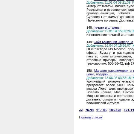
Добавлено: 11.01.04 09:21:39,
Интернет-магазин бизнес-сув
Рекламная и сувенирную прод
промоушен-акций, юбилея 
Сувениры от самых дешевых р
Нанесение логотипа. Доставка
148.
печати и штампы
Добавлено: 19.01.04 15:59:26,
изготовление печатей и штамп
149.
Сайт Компании Эсперо-М
Добавлено: 16.04.04 15:56:07,
ООО"Эсперо-М"г.Москва пре
офиса: Бумагу и расходные
пакеты, фольга)Канцтовары,
столовые приборы, поварско
транспортом. 508-36-42; т/ф 17
150.
Магазин парфюмерии и к
цены, подарки .............................
Добавлено: 13.06.05 03:33:18,
Крупнейший интернет-мага
предлагает более 5000 наи
класса Люкс таких производите
Shiseido, Clarins, Mac, Biothe
Модные новинки и нестареюща
доставка, скидки и подарки ж
великолепия и стиля!
<<
76-90
91-105
106-120
121-1
Полный список