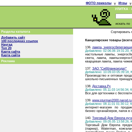
ФОТО приколы
╥
Игры
╥
УЛИТКА
- 
искать по
Разделы каталога
Сортировать 
Добавить сайт
Канцелярские товары (всего
100 последних ссылок
Наугад
136.
лампа, энергосберегающи
Топ 20
Добавлено: 02.06.06 19:31:20,
Карта сайта
настольные лампы, энергосб
Карта сайта
света, лампа, лампыэнергос
Реклама
кварцевая лампа, лампа чиже
137.
ЗАО "Сиббланкоиздат"
Добавлено: 10.09.03 05:39:18,
Производство и оптовая прод
школьно-письменных принадл
138.
Доставка.Ру
Добавлено: 05.11.03 14:56:34,
Все для оргтехники с бесплат
139.
www.sturman2000.narod.ru
Добавлено: 08.11.01 01:30:12,
интернет-магазин по продаж
бизнес-органайзеров, папок в 
140.
Торговый Дом Европа ручк
Добавлено: 09.05.05 13:58:26,
Торговый Дом Европа предос
(паркер), Waterman, кожгал