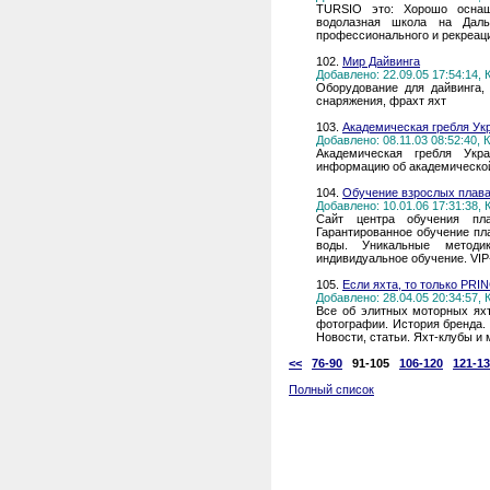
TURSIO это: Хорошо оснащ
водолазная школа на Даль
профессионального и рекреаци
102.
Мир Дайвинга
Добавлено: 22.09.05 17:54:14,
Оборудование для дайвинга, 
снаряжения, фрахт яхт
103.
Академическая гребля Ук
Добавлено: 08.11.03 08:52:40,
Академическая гребля Укр
информацию об академической
104.
Обучение взрослых плаван
Добавлено: 10.01.06 17:31:38,
Сайт центра обучения пла
Гарантированное обучение пл
воды. Уникальные методи
индивидуальное обучение. VIP
105.
Если яхта, то только PRI
Добавлено: 28.04.05 20:34:57,
Все об элитных моторных ях
фотографии. История бренда.
Новости, статьи. Яхт-клубы и
<<
76-90
91-105
106-120
121-1
Полный список