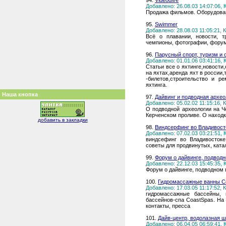
94.
Videodive
Добавлено: 26.08.03 14:07:06,
Продажа фильмов. Оборудован
95.
Swimmer
Добавлено: 28.08.03 11:05:21,
Всё о плавании, новости, т
чемпионы, фотографии, форум
96.
Парусный спорт, туризм и 
Добавлено: 01.01.06 03:41:16,
Статьи все о яхтинге,новости
на яхтах,аренда яхт в россии,
-билетов,строительство и р
яхтинга.
Наша кнопка
97.
Дайвинг и подводная архео
Добавлено: 05.02.02 11:15:16,
О подводной археологии на Ч
Керченском проливе. О находка
добавить в закладки
98.
Виндсерфинг во Владивост
Добавлено: 07.02.03 03:21:51,
виндсефинг во Владивостоке
советы для продвинутых, ката
99.
Форум о дайвинге, подводн
Добавлено: 22.12.03 15:45:35,
Форум о дайвинге, подводном 
100.
Гидромассажные ванны C
Добавлено: 17.03.05 11:17:52,
гидромассажные бассейны, 
бассейнов-спа CoastSpas. На 
контакты, пресса
101.
Дайв-центр, водолазная ш
Добавлено: 06.04.05 06:59:41,