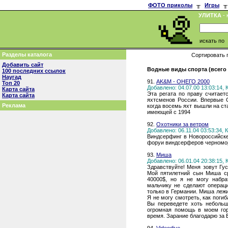
ФОТО приколы
╥
Игры
╥
УЛИТКА
- 
искать по
Разделы каталога
Сортировать 
Добавить сайт
Водные виды спорта (всего 
100 последних ссылок
Наугад
91.
AK&M - ОНЕГО 2000
Топ 20
Добавлено: 04.07.00 13:03:14,
Карта сайта
Эта регата по праву считает
Карта сайта
яхтсменов России. Впервые О
Реклама
когда восемь яхт вышли на ст
имеющей с 1994
92.
Охотники за ветром
Добавлено: 06.11.04 03:53:34,
Виндсерфинг в Новороссийске
форуи виндсерферов черномо
93.
Миша
Добавлено: 06.01.04 20:38:15,
Здравствуйте! Меня зовут Гу
Мой пятилетний сын Миша ср
40000$, но я не могу набр
мальчику не сделают операц
только в Германии. Миша лежит
Я не могу смотреть, как поги
Вы переведете хоть неболь
огромная помощь в моем горе
время. Зарание благодарю за