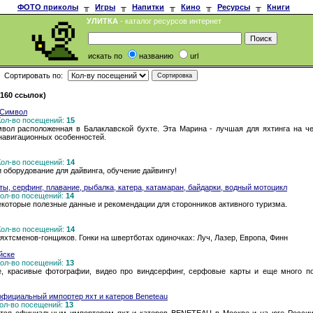
ФОТО приколы
╥
Игры
╥
Напитки
╥
Кино
╥
Ресурсы
╥
Книги
УЛИТКА
- каталог ресурсов интернет
искать по
названию
url
Сортировать по:
160 ссылок)
 Символ
 Кол-во посещений:
15
вол расположенная в Балаклавской бухте. Эта Марина - лучшая для яхтинга на ч
навигационных особенностей.
 Кол-во посещений:
14
и оборудование для дайвинга, обучение дайвингу!
хты, серфинг, плавание, рыбалка, катера, катамаран, байдарки, водный мотоцикл
 Кол-во посещений:
14
екоторые полезные данные и рекомендации для сторонников активного туризма.
 Кол-во посещений:
14
яхтсменов-гонщиков. Гонки на швертботах одиночках: Луч, Лазер, Европа, Финн
йске
 Кол-во посещений:
13
е, красивые фотографии, видео про виндсерфинг, серфовые карты и еще много п
 официальный импортер яхт и катеров Beneteau
 Кол-во посещений:
13