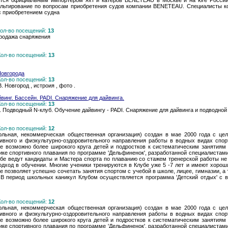
яется официальным импортером яхт и катеров BENETEAU в Москве и на юге России
льтирование по вопросам приобретения судов компании BENETEAU. Специалисты ко
 с приобретением судна
 Кол-во посещений:
13
продажа снаряжения
 Кол-во посещений:
13
Новгорода
 Кол-во посещений:
13
. Новгород , истроия , фото .
винг. Бассейн. PADI. Снаряжение для дайвинга.
 Кол-во посещений:
13
. Подводный N-клуб. Обучение дайвингу - PADI. Снаряжение для дайвинга и подводной
 Кол-во посещений:
12
вольная, некоммерческая общественная организация) создан в мае 2000 года с це
тивного и физкультурно-оздоровительного направления работы в водных видах спо
е возможно более широкого круга детей и подростков к систематическим занятиям 
ике спортивного плавания по программе 'Дельфиненок', разработанной специалистами
бе ведут кандидаты и Мастера спорта по плаванию со стажем тренерской работы не 
одход в обучении. Многие ученики тренируются в Клубе уже 5 -7 лет и имеют хоро
е позволяет успешно сочетать занятия спортом с учебой в школе, лицее, гимназии, 
 В период школьных каникул Клубом осуществляется программа 'Детский отдых' с 
 Кол-во посещений:
12
вольная, некоммерческая общественная организация) создан в мае 2000 года с це
тивного и физкультурно-оздоровительного направления работы в водных видах спо
е возможно более широкого круга детей и подростков к систематическим занятиям 
ике спортивного плавания по программе 'Дельфиненок', разработанной специалистами