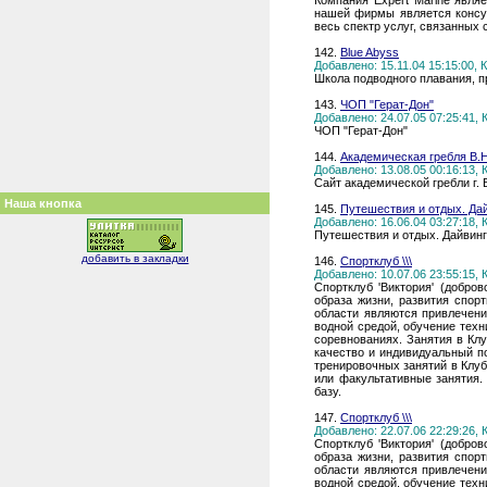
Компания Expert Marine явл
нашей фирмы является консу
весь спектр услуг, связанных
142.
Blue Abyss
Добавлено: 15.11.04 15:15:00,
Школа подводного плавания, 
143.
ЧОП "Герат-Дон"
Добавлено: 24.07.05 07:25:41,
ЧОП "Герат-Дон"
144.
Академическая гребля В.
Добавлено: 13.08.05 00:16:13,
Сайт академической гребли г. В
Наша кнопка
145.
Путешествия и отдых. Дай
Добавлено: 16.06.04 03:27:18,
Путешествия и отдых. Дайвинг
добавить в закладки
146.
Спортклуб \\\
Добавлено: 10.07.06 23:55:15,
Спортклуб 'Виктория' (добро
образа жизни, развития спор
области являются привлечени
водной средой, обучение техн
соревнованиях. Занятия в Клу
качество и индивидуальный п
тренировочных занятий в Клуб
или факультативные занятия.
базу.
147.
Спортклуб \\\
Добавлено: 22.07.06 22:29:26,
Спортклуб 'Виктория' (добро
образа жизни, развития спор
области являются привлечени
водной средой, обучение техн