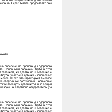
. Главным направлением деятельности
мпании Expert Marine предоставят вам
 охоты.
лью обеспечения пропаганды здорового
рта. Основными задачами Клуба в этой
плаванием, их адаптация и освоение с
 Клуба, участие в детских и юношеских
менее 10 лет, что гарантирует высокое
шие спортивные достижения. Расписание
а также посещать дополнительные секции
выездом на спортивно-оздоровительную
лью обеспечения пропаганды здорового
рта. Основными задачами Клуба в этой
плаванием, их адаптация и освоение с
 Клуба, участие в детских и юношеских