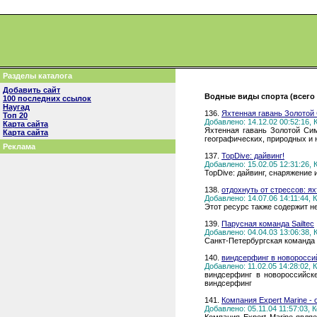
Разделы каталога
Добавить сайт
Водные виды спорта (всего 
100 последних ссылок
Наугад
136.
Яхтенная гавань Золотой
Топ 20
Добавлено: 14.12.02 00:52:16,
Карта сайта
Яхтенная гавань Золотой Сим
Карта сайта
географических, природных и 
Реклама
137.
TopDive: дайвинг!
Добавлено: 15.02.05 12:31:26,
TopDive: дайвинг, снаряжение 
138.
отдохнуть от стрессов: я
Добавлено: 14.07.06 14:11:44,
Этот ресурс также содержит н
139.
Парусная команда Sailtec
Добавлено: 04.04.03 13:06:38,
Санкт-Петербургская команда 
140.
виндсерфинг в новоросси
Добавлено: 11.02.05 14:28:02,
виндсерфинг в новороссийск
виндсерфинг
141.
Компания Expert Marine -
Добавлено: 05.11.04 11:57:03,