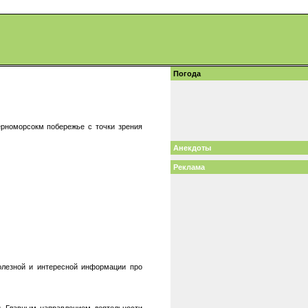
Погода
ерноморсокм побережье с точки зрения
Анекдоты
Реклама
олезной и интересной информации про