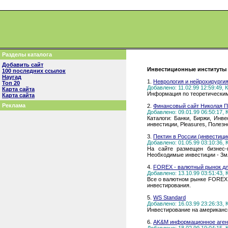
Разделы каталога
Добавить сайт
Инвестиционные институты (
100 последних ссылок
Наугад
1.
Неврология и нейрохирурги
Топ 20
Добавлено: 11.02.99 12:59:49,
Карта сайта
Информация по теоретическим
Карта сайта
Реклама
2.
Финансовый сайт Николая П
Добавлено: 09.01.99 06:50:17,
Каталоги: Банки, Биржи, Инв
инвестиции, Pleasures, Полезн
3.
Пектин в России (инвестици
Добавлено: 01.05.99 03:10:36,
На сайте размещен бизнес-п
Необходимые инвестиции - 3м
4.
FOREX - валютный рынок дл
Добавлено: 13.10.99 03:51:43,
Все о валютном рынке FOREX. 
инвестирования.
5.
WS Standard
Добавлено: 16.03.99 23:26:33,
Инвестирование на американс
6.
AK&M информационное агент