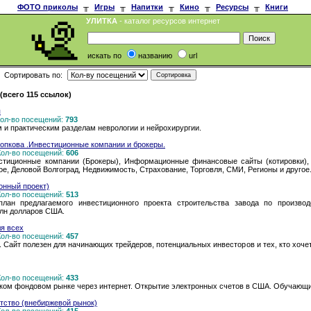
ФОТО приколы
╥
Игры
╥
Напитки
╥
Кино
╥
Ресурсы
╥
Книги
УЛИТКА
- каталог ресурсов интернет
искать по
названию
url
Сортировать по:
всего 115 ссылок)
я
 Кол-во посещений:
793
 и практическим разделам неврологии и нейрохирургии.
опкова .Инвестиционные компании и брокеры.
 Кол-во посещений:
606
естиционные компании (Брокеры), Информационные финансовые сайты (котировки), 
ое, Деловой Волгоград, Недвижимость, Страхование, Торговля, СМИ, Регионы и другое
онный проект)
 Кол-во посещений:
513
лан предлагаемого инвестиционного проекта строительства завода по производ
лн долларов США.
я всех
 Кол-во посещений:
457
Сайт полезен для начинающих трейдеров, потенциальных инвесторов и тех, кто хоче
 Кол-во посещений:
433
ком фондовом рынке через интернет. Открытие электронных счетов в США. Обучающи
ство (внебиржевой рынок)