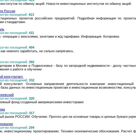
 Кол-во посещений:
415
нститутов по обмену акций. Новости инвестиционных институтов по обмену акций.
ти России
 Кол-во посещений:
413
тиционных проектов российских предприятий. Подробная информация по проект
ми стандартами.
аль
 Кол-во посещений:
411
 операции с векселями, зачетами и ж/д тарифами. Информация. Котировки.
 Кол-во посещений:
404
 как немного заработать, не сильно напрягаясь.
 Кол-во посещений:
392
вартирам в Москве и Подмосковье - базу по загородной недвижимости - доску частны
жения о работе и обучении
й консультант.
 Кол-во посещений:
332
 консультант. Основные направления деятельности компании: инвестиционный 
н базы данных по инвестиционным проектам и инвестиционным возможностям, консуль
реевский
 Кол-во посещений:
320
нежный фонд созданный американскими инвесторами
ржа
 Кол-во посещений:
317
ый рынок РОССИИ. Обучение. Прогноз цен на основные товары и ценные бумаги укре
ирование
 Кол-во посещений:
204
ию, инвестиционному проектированию. Технико-экономические обоснования. Расчет ф