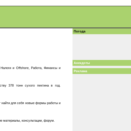
Погода
Анекдоты
Налоги и Offshore, Работа, Финансы и
Реклама
.
ству 378 тонн сухого пектина в год.
т найти для себя новые формы работы и
е материалы, консультации, форум.