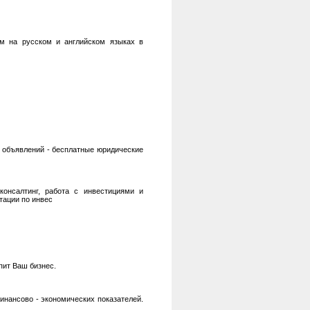
ам на русском и английском языках в
х объявлений - бесплатные юридические
консалтинг, работа с инвестициями и
тации по инвес
пит Ваш бизнес.
инансово - экономических показателей.