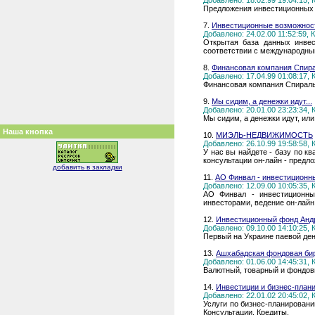
Добавлено: 18.02.99 19:04:15,
Предложения инвестиционных и
7.
Инвестиционные возможнос
Добавлено: 24.02.00 11:52:59,
Открытая база данных инвес
соответствии с международны
8.
Финансовая компания Спир
Добавлено: 17.04.99 01:08:17,
Финансовая компания Спираль-
9.
Мы сидим, а денежки идут...
Добавлено: 20.01.00 23:23:34,
Мы сидим, а денежки идут, или
Наша кнопка
10.
МИЭЛЬ-НЕДВИЖИМОСТЬ
Добавлено: 26.10.99 19:58:58,
У нас вы найдете - базу по к
консультации он-лайн - предло
добавить в закладки
11.
АО Финвал - инвестиционны
Добавлено: 12.09.00 10:05:35,
АО Финвал - инвестиционный
инвесторами, ведение он-лай
12.
Инвестиционный фонд Анд
Добавлено: 09.10.00 14:10:25,
Первый на Украине паевой де
13.
Ашхабадская фондовая би
Добавлено: 01.06.00 14:45:31,
Валютный, товарный и фондов
14.
Инвестиции и бизнес-план
Добавлено: 22.01.02 20:45:02,
Услуги по бизнес-планирован
Консультации. Кредиты.