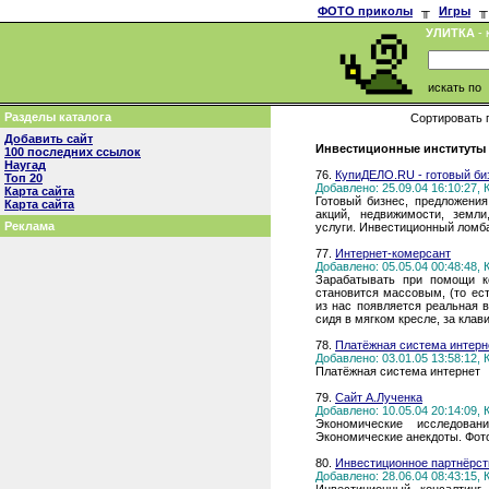
ФОТО приколы
╥
Игры
╥
УЛИТКА
- 
искать по
Разделы каталога
Сортировать 
Добавить сайт
Инвестиционные институты (
100 последних ссылок
Наугад
76.
КупиДЕЛО.RU - готовый биз
Топ 20
Добавлено: 25.09.04 16:10:27,
Карта сайта
Готовый бизнес, предложения
Карта сайта
акций, недвижимости, земли
Реклама
услуги. Инвестиционный ломба
77.
Интернет-комерсант
Добавлено: 05.05.04 00:48:48,
Зарабатывать при помощи ко
становится массовым, (то ес
из нас появляется реальная 
сидя в мягком кресле, за кла
78.
Платёжная система интерн
Добавлено: 03.01.05 13:58:12,
Платёжная система интернет
79.
Сайт А.Лученка
Добавлено: 10.05.04 20:14:09,
Экономические исследова
Экономические анекдоты. Фот
80.
Инвестиционное партнёрст
Добавлено: 28.06.04 08:43:15,