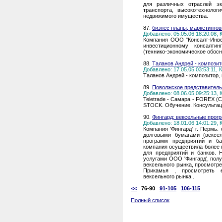
для различных отраслей эк
транспорта, высокотехнолог
недвижимого имущества.
87.
бизнес планы, маркетинго
Добавлено: 05.05.06 18:20:08,
Компания ООО "Консалт-Инве
инвестиционному консалтин
(технико-экономическое обосн
88.
Таланов Андрей - композит
Добавлено: 17.05.05 03:53:11,
Таланов Андрей - композитор,
89.
Поволжское представител
Добавлено: 08.06.05 09:25:13,
Teletrade - Самара - FOREX 
STOCK. Обучение. Консультации
90.
Фингард: вексельные прог
Добавлено: 18.01.06 14:01:29,
Компания 'Фингард' г. Пермь
долговыми бумагами (вексе
программ предприятий и б
компания осуществила более 
для предприятий и банков. 
услугами ООО 'Фингард', пол
вексельного рынка, просмотр
Прикамья , просмотреть е
вексельного рынка .
<<
76-90
91-105
106-115
Полный список