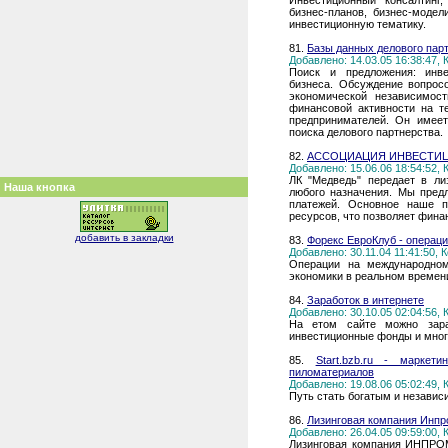
Инвестиционный консалтинг,
бизнес-планов, бизнес-модел
инвестиционную тематику.
81.
Базы данных делового пар
Добавлено: 14.03.05 16:38:47,
Поиск и предложения: инвес
бизнеса. Обсуждение вопрос
экономической независимос
финансовой активности на т
предпринимателей. Он имее
поиска делового партнерства.
82.
АССОЦИАЦИЯ ИНВЕСТИЦ
Добавлено: 15.06.06 18:54:52,
ЛК "Медведь" передает в ли
Наша кнопка
любого назначения. Мы пред
платежей. Основное наше п
ресурсов, что позволяет фина
добавить в закладки
83.
Форекс ЕвроКлуб - операци
Добавлено: 30.11.04 11:41:50,
Операции на международном
экономики в реальном времени
84.
Заработок в интернете
Добавлено: 30.10.05 02:04:56,
На етом сайте можно зараб
инвестиционные фонды и мног
85.
Start.bzb.ru - маркет
пиломатериалов
Добавлено: 19.08.06 05:02:49,
Путь стать богатым и независ
86.
Лизинговая компания Инпр
Добавлено: 26.04.05 09:59:00,
Лизинговая компания ИНПРО