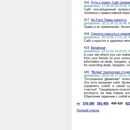
416.
Путь к храму. Сайт Церкв
Добавлено: 12.04.04 09:29:40,
Сайт посчвященный вопрос
человека к православной вере
417.
No Face Травы.народ.ru
Добавлено: 18.11.04 22:35:46,
Травы и их применение. Лечен
418.
Секреты красоты и здоро
Добавлено: 20.03.05 17:21:25,
Сайт о красоте и здоровье же
419.
Banalogue
Добавлено: 24.12.04 19:22:01,
is your site where you can main
from your friends on your consu
information on deals, bargains, 
for searching deals, bargains, 
420.
"Волна" творческая студи
Добавлено: 29.04.05 17:33:22,
"Осознанное Движение" телес
Это путь познания себя. Воз
управлять собой и своей су
счастья! Танцевально-психо
взглянуть на мир новым взг
Обретение гармонии с собой 
<<
376-390
391-405
406-420
42
Полный список