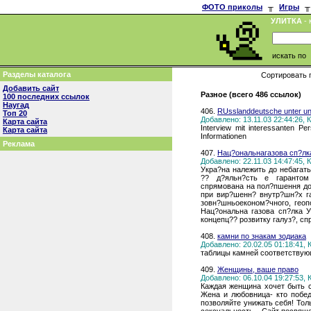
ФОТО приколы
╥
Игры
╥
УЛИТКА
- 
искать по
Разделы каталога
Сортировать 
Добавить сайт
Разное (всего 486 ссылок)
100 последних ссылок
Наугад
406.
RUsslanddeutsche unter uns
Топ 20
Добавлено: 13.11.03 22:44:26,
Карта сайта
Interview mit interessanten Per
Карта сайта
Informationen
Реклама
407.
Нац?ональнагазова сп?лк
Добавлено: 22.11.03 14:47:45,
Укра?на належить до небагат
?? д?яльн?сть е гарантом
спрямована на пол?пшення до
при вир?шенн? внутр?шн?х г
зовн?шньоеконом?чного, геоп
Нац?ональна газова сп?лка 
концепц?? розвитку галуз?, с
408.
камни по знакам зодиака
Добавлено: 20.02.05 01:18:41,
таблицы камней соответствую
409.
Женщины, ваше право
Добавлено: 06.10.04 19:27:53,
Каждая женщина хочет быть 
Жена и любовница- кто побед
позволяйте унижать себя! Тол