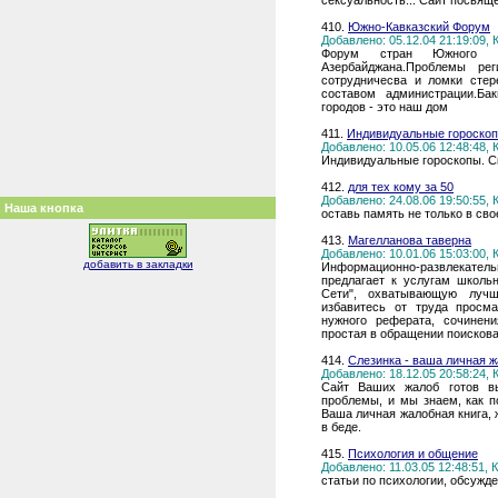
сексуальность... Сайт посвящ
410.
Южно-Кавказский Форум
Добавлено: 05.12.04 21:19:09,
Форум стран Южного К
Азербайджана.Проблемы ре
сотрудничесва и ломки сте
составом администрации.Ба
городов - это наш дом
411.
Индивидуальные гороско
Добавлено: 10.05.06 12:48:48,
Индивидуальные гороскопы. С
412.
для тех кому за 50
Добавлено: 24.08.06 19:50:55,
Наша кнопка
оставь память не только в сво
413.
Магелланова таверна
Добавлено: 10.01.06 15:03:00,
добавить в закладки
Информационно-развлекател
предлагает к услугам школь
Сети", охватывающую лучш
избавитесь от труда просма
нужного реферата, сочинени
простая в обращении поисков
414.
Слезинка - ваша личная ж
Добавлено: 18.12.05 20:58:24,
Сайт Ваших жалоб готов в
проблемы, и мы знаем, как п
Ваша личная жалобная книга, 
в беде.
415.
Психология и общение
Добавлено: 11.03.05 12:48:51,
статьи по психологии, обсужд