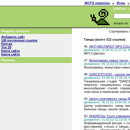
ФОТО приколы
╥
Игры
╥
УЛИТКА
- 
искать по
Разделы каталога
Сортировать 
Добавить сайт
Танцы (всего 312 ссылки)
100 последних ссылок
Наугад
46.
ANTI-MILITARIST MP3 CO
Топ 20
Добавлено: 11.04.00 12:07:32,
Карта сайта
MP3 Collection
Карта сайта
Реклама
47.
Фонограммы новых песен -
Добавлено: 09.10.03 23:44:28,
Фонограммы, минусовки новых 
48.
DANCESTUDIO - школа танц
Добавлено: 24.08.04 17:08:34,
Танцевальная студия "DANCE
немногих танцевальных сту
многообразию стилей совре
пластинок и написанию электр
49.
Центр спортивного танца 
Добавлено: 08.11.01 19:54:46,
Центр спортивного танца пр
бальные танцы, школа танцев,
50.
ИНКЛЮЗЫ Театр современн
Добавлено: 21.03.02 01:19:30,
Информационный ресурс о со
фестивалей, статьи о танцах