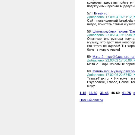
концерты, здесь вы поймете,ч
под жгучими лучами Андалусии
57.
Hbreak.ru
Добавлено: 17.09.04 16:51:12,
Сайт посвященный break-danc
видео, почитать статьи и узнат
58.
Школа клубных танцев "Da
Добавлено: 27.05.04 19:55:38,
Опытные инструктора науча
музыку, что даст вам неоспо
кто этого не сделал! Ты хор
билет в новую жизнь!
59.
Мэта-2 -- клуб бального та
Добавлено: 22.03.02 17:30:08,
Мэта-2 -- один из самых персп
60.
Купить mp3 музыку psychede
Добавлено: 17.02.06 22:57:52,
TranceTrax.ru - Интернет м
Psychedelic, Trance, House, T
миру.
1-15
16-30
31-45
46-60
61-75
Полный список