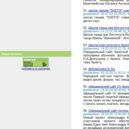
Проекты. Международный ф
Балетмейстер Наталья Агульн
51.
школа танцев "SVETIX" со
Добавлено: 20.07.03 20:29:01,
школа танцев "SVETIX" совр
диско-хаус.
52.
Школа танца при Институте
Добавлено: 13.12.01 09:48:16,
Школа танца при Институте Йо
танца Ирины Черникиной - Иску
53.
Школа классического бале
Добавлено: 24.03.03 15:22:25,
Официальный сайт балетной 
Наша кнопка
программа обучения, фотоал
Н.А.Долгушина о балете. Теа
тему балета.
добавить в закладки
54.
BREAKDANCE.RU
Добавлено: 03.10.03 11:40:10,
Народный хип-хоп портал. В
видео архив, форум, чат, еже
55.
официальный сайт От фон
Добавлено: 14.02.04 08:40:50,
официальный сайт От фонаря
песня Первый поцелуй офици
песни творч ество концерты с
с качать качать скачать звез
56.
Официальный сайт группы
Добавлено: 28.03.05 13:40:56,
Новый проект Александра К
участников проекта обесп
жанра.Одно имя Александра К
из ярчайших исполнителей фла