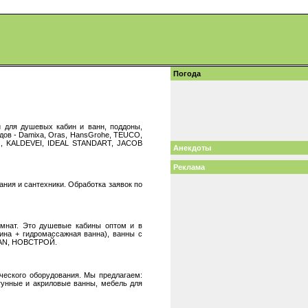
Погода
 для душевых кабин и ванн, поддоны,
ндов - Damixa, Oras, HansGrohe, TEUCO,
G, KALDEVEI, IDEAL STANDART, JACOB
Анекдоты
Реклама
ния и сантехники. Обработка заявок по
омнат. Это душевые кабины оптом и в
ина + гидромассажная ванна), ванны с
ISAN, НОВСТРОЙ.
ческого оборудования. Мы предлагаем:
гунные и акриловые ванны, мебель для