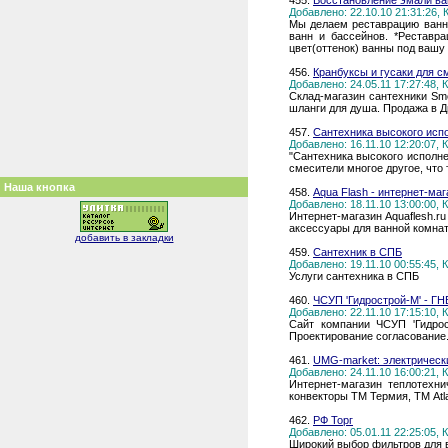
455.
Восстановление эмали ва
Добавлено: 22.10.10 21:31:26,
Мы делаем реставрацию ванн
ванн и бассейнов. *Реставр
цвет(оттенок) ванны под вашу
456.
Кранбуксы и гусаки для с
Добавлено: 24.05.11 17:27:48,
Склад-магазин сантехники Sm
шланги для душа. Продажа в Д
457.
Сантехника высокого исп
Добавлено: 16.11.10 12:20:07,
"Сантехника высокого исполне
смесители многое другое, что
Наша кнопка
458.
Aqua Flash - интернет-ма
Добавлено: 18.11.10 13:00:00,
Интернет-магазин Aquaflesh.r
аксессуары для ванной комнат
добавить в закладки
459.
Сантехник в СПБ
Добавлено: 19.11.10 00:55:45,
Услуги сантехника в СПБ
460.
ЧСУП 'Гидрострой-М' - ГН
Добавлено: 22.11.10 17:15:10,
Сайт компании ЧСУП 'Гидрос
Проектирование согласование.
461.
UMG-market: электрически
Добавлено: 24.11.10 16:00:21,
Интернет-магазин теплотехни
конвекторы ТМ Термия, ТМ Atla
462.
РФ Торг
Добавлено: 05.01.11 22:25:05,
Широкий выбор фильтров для в