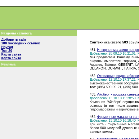
Разделы каталога
Добавить сайт
Сантехника (всего 503 ссыл
100 последних ссылок
Наугад
451.
Интернет-магазине по пр
Топ 20
Добавлено: 28.09.10 18:21:01,
Карта сайта
Мы предлагаем Вашему внима
Карта сайта
сифоны, смесители, зеркала, 
Реклама
Aquatec, Balteco, GEBERIT
DELAFON, DURAVIT, HATRIA,
452.
Отопление, водоснабжени
Добавлено: 12.10.10 17:37:21,
высококачественное оборудова
тел: (495) 500-09-21, (495) 500
453.
Айсберг - продажа сантех
Добавлено: 13.10.10 15:28:59,
Компания 'Айсберг' осущест
розницу (в том числе душев
гидромассажем и акриловые ва
454.
Фирменные магазины сант
Добавлено: 13.10.10 16:18:40,
Три кита - фирменные магази
более 500 моделей душевых к
ванных комнат.