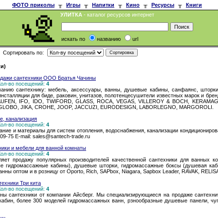
ФОТО приколы
╥
Игры
╥
Напитки
╥
Кино
╥
Ресурсы
╥
Книги
УЛИТКА
- каталог ресурсов интернет
искать по
названию
url
Сортировать по:
ки)
одажи сантехники ООО Братья Чачины
 Кол-во посещений:
4
нию сантехнику: мебель, аксессуары, ванны, душевые кабины, санфаянс, шторки
инсталляции для биде, раковин, унитазов, полотенцесушители известных марок и бре
, LAUFEN, IFO, IDO, TWIFORD, GLASS, ROCA, VEGAS, VILLEROY & BOCH, KERAMA
 GLOBO, JIKA, CROHE, JOOP, JACCUZI, EURODESIGN, LABORLEGNO, MARGOROLI.
е, канализация
 Кол-во посещений:
4
ние и материалы для систем отопления, водоснабжения, канализации кондиционирова
-09-75 E-mail: sales@santech-trade.ru
ники и мебели для ванной комнаты
 Кол-во посещений:
4
вляет продажу популярных производителей качественной сантехники для ванных к
ые гидромассажные кабины), душевые шторки, гидромассажные боксы (душевая каб
нны оптом и в розницу от Oporto, Rich, SAPbox, Niagara, Sapbox Leader, RAVAK, REL
ехники Три кита
 Кол-во посещений:
4
ны сантехники от компании Айсберг. Мы специализирующиеся на продаже сантехни
абин, более 300 моделей гидромассажных ванн, рзнообразные душевые панели, чу