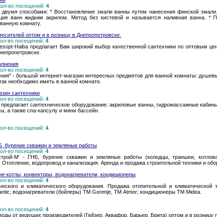
нн
 Кол-во посещений:
4
 двумя способами: * Восстановление эмали ванны путем нанесения финской эмали
ация ванн жидким акрилом. Метод без кистевой и называется наливная ванна. * 
 ванную комнату.
месителей оптом и в розницу в Днепропетровске.
 Кол-во посещений:
4
esopt-Haiba предлагает Вам широкий выбор качественной сантехники по оптовым це
непропетровске.
олнения
 Кол-во посещений:
4
ния" - большой интернет-магазин интересных предметов для ванной комнаты: душевы
 так необходимо иметь в ванной комнате.
газин сантехники
 Кол-во посещений:
4
u предлагает сантехническое оборудование: акриловые ванны, гидромассажные кабины
ы, а также спа-капсулу и мини бассейн.
 Кол-во посещений:
4
Б, бурение скважин и земляные работы
 Кол-во посещений:
4
трой-М' - ГНБ, бурение скважин и земляные работы (колодцы, траншеи, котлова
 Отопление, водопровод и канализация. Аренда и продажа строительной техники и обо
е котлы, конвекторы, водонагреватели, кондиционеры
 Кол-во посещений:
4
ческого и климатического оборудования. Продажа отопительной и климатической 
ntic; водонагреватели (бойлеры) ТМ Gorenje, ТМ Atmor; кондиционеры ТМ Midea.
 Кол-во посещений:
4
оды от ведущих производителей (Гейзер, Аквафор, Барьер, Брита) оптом и в розницу 