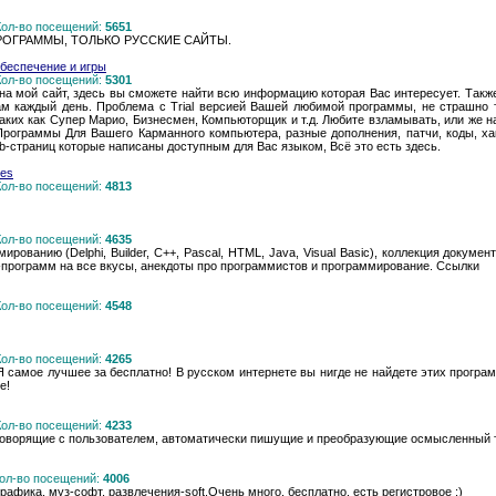
 Кол-во посещений:
5651
РОГРАММЫ, ТОЛЬКО РУССКИЕ САЙТЫ.
беспечение и игры
 Кол-во посещений:
5301
ь на мой сайт, здесь вы сможете найти всю информацию которая Вас интересует. Так
м каждый день. Проблема с Trial версией Вашей любимой программы, не страшно 
ких как Супер Марио, Бизнесмен, Компьюторщик и т.д. Любите взламывать, или же н
 Программы Для Вашего Карманного компьютера, разные дополнения, патчи, коды, х
b-страниц которые написаны доступным для Вас языком, Всё это есть здесь.
tes
 Кол-во посещений:
4813
 Кол-во посещений:
4635
ированию (Delphi, Builder, C++, Pascal, HTML, Java, Visual Basic), коллекция докум
e-программ на все вкусы, анекдоты про программистов и программирование. Ссылки
 Кол-во посещений:
4548
 Кол-во посещений:
4265
 самое лучшее за бесплатно! В русском интернете вы нигде не найдете этих програм
е!
 Кол-во посещений:
4233
говорящие с пользователем, автоматически пишущие и преобразующие осмысленный те
 Кол-во посещений:
4006
и, графика, муз-софт, развлечения-soft.Очень много, бесплатно, есть регистровое :)