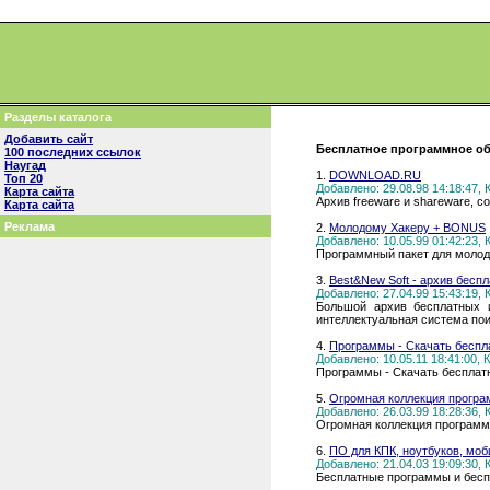
Разделы каталога
Добавить сайт
Бесплатное программное обе
100 последних ссылок
Наугад
1.
DOWNLOAD.RU
Топ 20
Добавлено: 29.08.98 14:18:47,
Карта сайта
Архив freeware и shareware, 
Карта сайта
Реклама
2.
Молодому Хакеру + BONUS
Добавлено: 10.05.99 01:42:23,
Программный пакет для молодо
3.
Best&New Soft - архив бесп
Добавлено: 27.04.99 15:43:19,
Большой архив бесплатных и
интеллектуальная система пои
4.
Программы - Скачать беспла
Добавлено: 10.05.11 18:41:00,
Программы - Скачать бесплатн
5.
Огромная коллекция програ
Добавлено: 26.03.99 18:28:36,
Огромная коллекция программ и
6.
ПО для КПК, ноутбуков, мо
Добавлено: 21.04.03 19:09:30,
Бесплатные программы и беспл