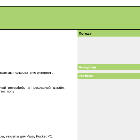
Погода
Анекдоты
ограммы пользователю интернет .
Реклама
нный интерфейс и прекрасный дизайн,
тинг попу
, утилиты для Palm, Pocket PC.