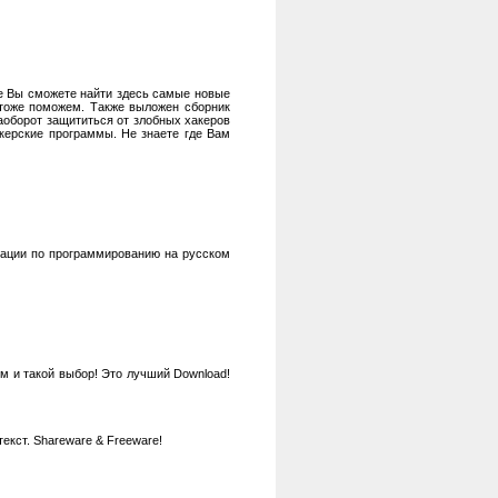
же Вы сможете найти здесь самые новые
тоже поможем. Также выложен сборник
аоборот защититься от злобных хакеров
акерские программы. Не знаете где Вам
ентации по программированию на русском
м и такой выбор! Это лучший Download!
кст. Shareware & Freeware!