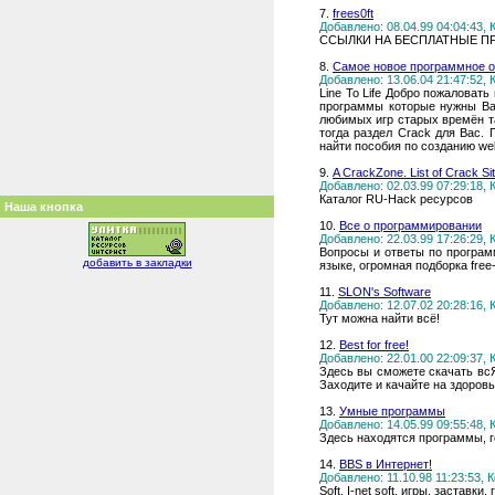
7.
frees0ft
Добавлено: 08.04.99 04:04:43,
ССЫЛКИ НА БЕСПЛАТНЫЕ П
8.
Самое новое программное о
Добавлено: 13.06.04 21:47:52,
Line To Life Добро пожаловат
программы которые нужны Ва
любимых игр старых времён та
тогда раздел Crack для Вас.
найти пособия по созданию we
9.
A CrackZone. List of Crack Si
Добавлено: 02.03.99 07:29:18,
Каталог RU-Hack ресурсов
Наша кнопка
10.
Все о программировании
Добавлено: 22.03.99 17:26:29,
Вопросы и ответы по программ
добавить в закладки
языке, огромная подборка fre
11.
SLON's Software
Добавлено: 12.07.02 20:28:16,
Тут можна найти всё!
12.
Best for free!
Добавлено: 22.01.00 22:09:37,
Здесь вы сможете скачать всЯ
Заходите и качайте на здоровь
13.
Умные программы
Добавлено: 14.05.99 09:55:48,
Здесь находятся программы, 
14.
BBS в Интернет!
Добавлено: 11.10.98 11:23:53,
Soft, I-net soft, игры, заставк