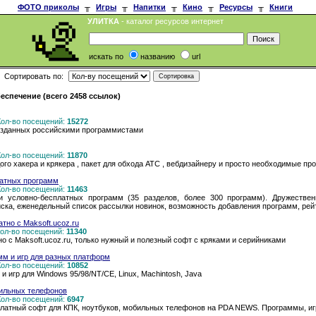
ФОТО приколы
╥
Игры
╥
Напитки
╥
Кино
╥
Ресурсы
╥
Книги
УЛИТКА
- каталог ресурсов интернет
искать по
названию
url
Сортировать по:
спечение (всего 2458 ссылок)
 Кол-во посещений:
15272
созданных российскими программистами
 Кол-во посещений:
11870
го хакера и крякера , пакет для обхода АТС , вебдизайнеру и просто необходимые пр
латных программ
 Кол-во посещений:
11463
 условно-бесплатных программ (35 разделов, более 300 программ). Дружестве
ска, еженедельный список рассылки новинок, возможность добавления программ, рей
тно c Maksoft.ucoz.ru
 Кол-во посещений:
11340
о c Maksoft.ucoz.ru, только нужный и полезный софт с кряками и серийниками
мм и игр для разных платформ
 Кол-во посещений:
10852
 игр для Windows 95/98/NT/CE, Linux, Machintosh, Java
бильных телефонов
 Кол-во посещений:
6947
атный софт для КПК, ноутбуков, мобильных телефонов на PDA NEWS. Программы, игры