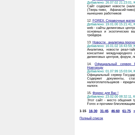
Добавлено: 26.07.02 21:23:01,
Сайт содержит новости (нал
(Тверь-пиво, Афанасий-пив
нынешних работников
12.
FOREX. Справочные матер
Добавлено: 19.01.00 15:21:41,
web - сайты дилинговых центр
основных и экзотических в
трейдера
13.
Новости , аналитика прог
Добавлено: 16.01.02 16:43:59,
Аналитика, новости реал-тай
консалтинг международного 
дилинговых центров, форум, л
14.
Официальный сервер Г
Новгороду
Добавлено: 01.07.99 15:03:04,
Официальный сервер Государ
Содержит документы, ст
налогоплательщиков - юридич
налоги.
15.
Форекс для Вас !
Добавлено: 23.02.00 08:32:11,
Этот сайт - место общения 
Forex и прочими близлежащим
1-15
16-30
31-45
46-60
61-75
Полный список