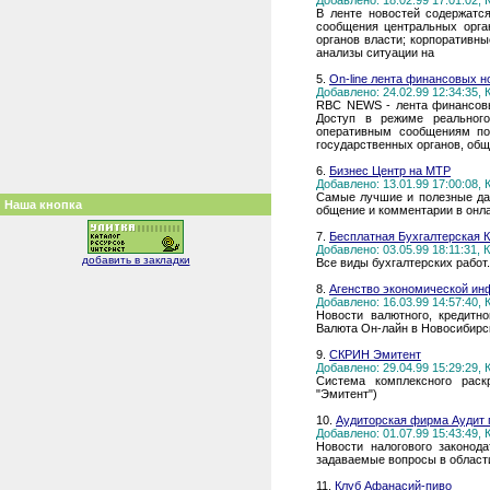
Добавлено: 18.02.99 17:01:02,
В ленте новостей содержатся
сообщения центральных орга
органов власти; корпоративны
анализы ситуации на
5.
On-line лента финансовых 
Добавлено: 24.02.99 12:34:35,
RBC NEWS - лента финансовы
Доступ в режиме реальног
оперативным сообщениям по
государственных органов, об
6.
Бизнес Центр на МТР
Добавлено: 13.01.99 17:00:08,
Самые лучшие и полезные дан
Наша кнопка
общение и комментарии в онл
7.
Бесплатная Бухгалтерская 
Добавлено: 03.05.99 18:11:31,
добавить в закладки
Все виды бухгалтерских работ
8.
Агенство экономической и
Добавлено: 16.03.99 14:57:40,
Новости валютного, кредитн
Валюта Он-лайн в Новосибирс
9.
СКРИН Эмитент
Добавлено: 29.04.99 15:29:29,
Система комплексного рас
"Эмитент")
10.
Аудиторская фирма Аудит
Добавлено: 01.07.99 15:43:49,
Новости налогового законода
задаваемые вопросы в области
11.
Клуб Афанасий-пиво