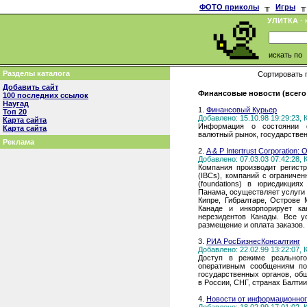
ФОТО приколы
╥
Игры
╥
УЛИТКА
- 
искать по
Разделы каталога
Сортировать 
Добавить сайт
Финансовые новости (всего
100 последних ссылок
Наугад
1.
Финансовый Курьер
Топ 20
Добавлено: 15.10.98 19:29:23,
Карта сайта
Информация о состоянии ф
Карта сайта
валютный рынок, государствен
Реклама
2.
A & P Intertrust Corporatio
Добавлено: 07.03.03 07:42:28,
Компания производит регис
(IBCs), компаний с ограничен
(foundations) в юрисдикция
Панама, осуществляет услуги
Кипре, Гибралтаре, Острове 
Канаде и инкорпорирует ка
нерезидентов Канады. Все у
размещение и оплата заказов.
3.
РИА РосБизнесКонсалтинг
Добавлено: 22.02.99 13:22:07,
Доступ в режиме реальног
оперативным сообщениям по
государственных органов, об
в России, СНГ, странах Балтии
4.
Новости от информационног