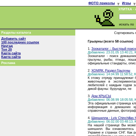
ФОТО приколы
╥
Игры
╥
УЛИТКА
- 
искать по
Разделы каталога
Сортировать 
Добавить сайт
Грызуны (всего 58 ссылок)
100 последних ссылок
Наугад
1.
Зоокаталог :: Быстрый пои
Топ 20
Добавлено: 23.01.05 13:40:21,
Карта сайта
Зоокаталог - поиск домашних
Карта сайта
грызуны, рыбы, птицы, лоша
Реклама
официальные стандарты, опис
2.
ХОМЯК. Раздел Грызуны
Добавлено: 14.04.99 11:58:52,
К этому отряду принадлежат 
животными в эксперимента
любителей с каждым годом з
дикой фауны: бурундуки, пе
3.
Дом КРЫСЫ
Добавлено: 06.08.99 18:05:58,
Эта официальная страница к
информация о домашних кры
справочные данные, фотограф
4.
Шиншилла - Lviv Chinchillas
Добавлено: 06.02.00 03:48:13,
На нашей странице Вы може
шиншилл. Вы ознакомитесь 
Украине и странах СНГ. Как р