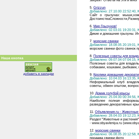
зверей? Ответы на эти и мног
5.
Grizzun
Добавлено: 27.10.00 22:52:40,
Сайт о грызунах: мыши,хомя
ДостоинстваСложности,Размер
6.
Мир Грызунов!
Добавлено: 02.03.01 19:20:31,
Дикие и домашние грызуны. И
7.
морские свинки
Добавлено: 18.08.05 20:19:01,
морские свинки фото свинок п
8.
Полезные советы для влад
Наша кнопка
Добавлено: 09.07.04 07:04:15,
Полезные советы для владель
собаками, кошками, рыбками, 
добавить в закладки
9.
Кролики домашние декорат
Добавлено: 10.04.03 16:13:35,
Неформальный клуб владель
советы, обмен опытом, вопрос
10.
Домик голубой крысы
Добавлено: 25.04.00 00:34:56,
Наиболее полная информац
разведению декоративных кры
11.
Объявления.ru - Животные
Добавлено: 28.04.03 19:12:23,
Раздел "Животные и растения
- www.obyavleniya.ru (www.obya
12.
морские свинки
Добавлено: 06.08.05 20:12:58,
продажа свинки фото