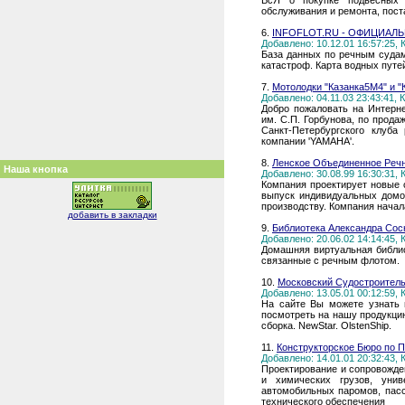
ВсЯ о покупке подвесных 
обслуживания и ремонта, пост
6.
INFOFLOT.RU - ОФИЦИАЛ
Добавлено: 10.12.01 16:57:25,
База данных по речным судам
катастроф. Карта водных путе
7.
Мотолодки "Казанка5М4" и "
Добавлено: 04.11.03 23:43:41,
Добро пожаловать на Интерн
им. С.П. Горбунова, по прода
Санкт-Петербургского клуба 
компании 'YAMAHA'.
8.
Ленское Объединенное Реч
Наша кнопка
Добавлено: 30.08.99 16:30:31,
Компания проектирует новые 
выпуск индивидуальных домо
производству. Компания начал
добавить в закладки
9.
Библиотека Александра Сос
Добавлено: 20.06.02 14:14:45,
Домашняя виртуальная библио
связанные с речным флотом.
10.
Московский Судостроител
Добавлено: 13.05.01 00:12:59,
На сайте Вы можете узнать 
посмотреть на нашу продукцию
сборка. NewStar. OlstenShip.
11.
Конструкторское Бюро по 
Добавлено: 14.01.01 20:32:43,
Пpоектиpование и сопpовожде
и химических гpузов, унив
автомобильных паpомов, пасс
технического обеспечения