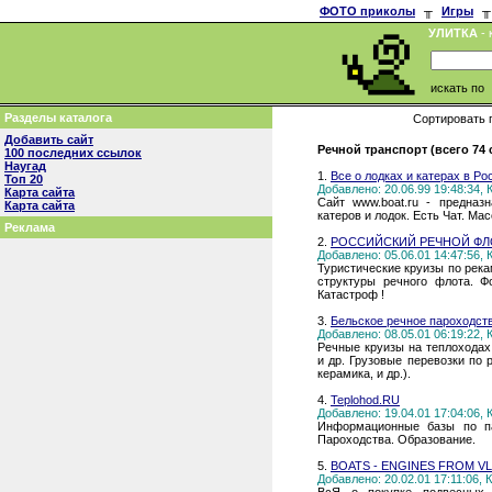
ФОТО приколы
╥
Игры
╥
УЛИТКА
- 
искать по
Разделы каталога
Сортировать 
Добавить сайт
Речной транспорт (всего 74
100 последних ссылок
Наугад
1.
Все о лодках и катерах в Ро
Топ 20
Добавлено: 20.06.99 19:48:34,
Карта сайта
Сайт www.boat.ru - предназ
Карта сайта
катеров и лодок. Есть Чат. М
Реклама
2.
РОССИЙСКИЙ РЕЧНОЙ ФЛ
Добавлено: 05.06.01 14:47:56,
Туристические круизы по рек
структуры речного флота. Ф
Катастроф !
3.
Бельское речное пароходст
Добавлено: 08.05.01 06:19:22,
Речные круизы на теплохода
и др. Грузовые перевозки по 
керамика, и др.).
4.
Teplohod.RU
Добавлено: 19.04.01 17:04:06,
Информационные базы по па
Пароходства. Образование.
5.
BOATS - ENGINES FROM V
Добавлено: 20.02.01 17:11:06,