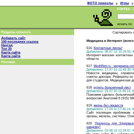
ФОТО приколы
╥
Игры
╥
УЛИТКА
- 
искать по
Разделы каталога
Сортировать 
Добавить сайт
Медицина и Интернет (всего
100 последних ссылок
Наугад
616.
Контактные линзы!
Топ 20
Добавлено: 08.07.10 10:26:55,
Карта сайта
Интернет-магазин контактных
Карта сайта
области.
Реклама
617.
Med4Net.ru - медицина се
Добавлено: 17.07.10 22:49:30,
Новости медицины, справоч
советы доктора. Рефераты по 
для студентов. Медицинская д
618.
купить больничный лист
Добавлено: 25.07.10 11:46:14,
Поможем сделать больничный 
вопросом! Анатолий 8 (915) 08
619.
жизнь без лекарств
Добавлено: 17.04.11 17:46:14,
Сайт посвящен проблемам зд
органы, железы, системы. Оп
620.
Продукты для Здоровья
каждому!
Добавлено: 03.08.10 12:34:57,