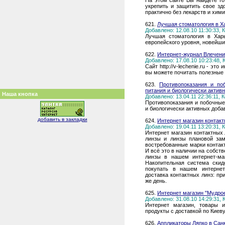
На этом сайте Вы найдете то
укрепить и защитить свое зд
практично без лекарств и хим
621.
Лучшая стоматология в Ха
Добавлено: 12.08.10 11:30:33,
Лучшая стоматология в Хар
европейского уровня, новейши
622.
Интернет-журнал Влечен
Добавлено: 17.08.10 10:23:48,
Сайт http://v-lechenie.ru - э
вы можете почитать полезные с
623.
Противопоказания и по
питания и биологически актив
Наша кнопка
Добавлено: 13.04.11 22:36:11,
Противопоказания и побочные
и биологически активных доба
добавить в закладки
624.
Интернет магазин контакт
Добавлено: 19.04.11 13:20:31,
Интернет магазин контактных 
линзы и линзы плановой за
востребованные марки контактн
И всё это в наличии на собст
линзы в нашем интернет-маг
Накопительная система скид
покупать в нашем интернет
доставка контактных линз: пр
же день.
625.
Интернет магазин "Мудро
Добавлено: 31.08.10 14:29:31,
Интернет магазин, товары 
продукты с доставкой по Киеву
626.
Аппликаторы Ляпко в Сан