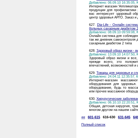
Добавлено: 06.09.10 16:35:05,
Интернет магазин 'Аппликатор
продукции для профилактики
вас интерисует здоровый обр
центр здоровья АРГО. Заказ и 
627.
Dia-Life - Онлайн систе
больных сахарным диабетом 2
Добавлено: 08.09.10 09:59:08,
Онлайн система для соблюдени
так же дневник самоконтроля 
сахарным диабетом 2 типа
628.
Здоровый образ жизни - в
Добавлено: 13.09.10 14:07:50,
Здоровый образ жизни и все,
прежде всего, это положи
впечатлений, возможностей и 
629.
Товары для здоровья и сп
Добавлено: 24.04.11 12:35:57,
Интернет-магазин массажно
оборудования для здоровья
оборудование, будь то масс
или прочее массажное оборуд
630.
Хируругические заболева
Добавлено: 06.10.10 22:20:51,
Общая, детская хирургия, тра
многом другом на нашем сайт
<<
601-615
616-630
631-645
64
Полный список