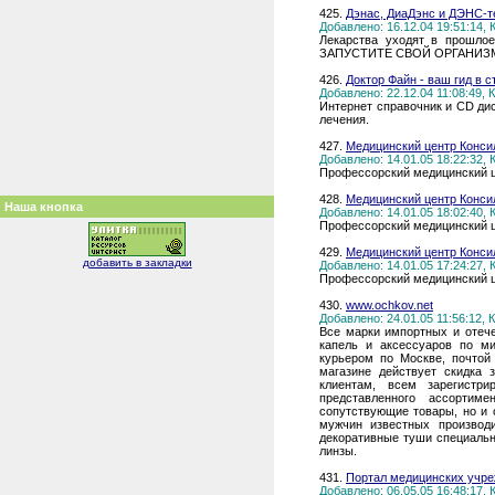
425.
Дэнас, ДиаДэнс и ДЭНС-т
Добавлено: 16.12.04 19:51:14,
Лекарства уходят в прошлое
ЗАПУСТИТЕ СВОЙ ОРГАНИЗМ
426.
Доктор Файн - ваш гид в с
Добавлено: 22.12.04 11:08:49,
Интернет справочник и CD дис
лечения.
427.
Медицинский центр Конс
Добавлено: 14.01.05 18:22:32,
Профессорский медицинский 
428.
Медицинский центр Конс
Наша кнопка
Добавлено: 14.01.05 18:02:40,
Профессорский медицинский 
429.
Медицинский центр Конс
добавить в закладки
Добавлено: 14.01.05 17:24:27,
Профессорский медицинский 
430.
www.ochkov.net
Добавлено: 24.01.05 11:56:12,
Все марки импортных и отече
капель и аксессуаров по м
курьером по Москве, почтой
магазине действует скидка 
клиентам, всем зарегистр
представленного ассортим
сопутствующие товары, но и 
мужчин известных производит
декоративные туши специально
линзы.
431.
Портал медицинских учре
Добавлено: 06.05.05 16:48:17,