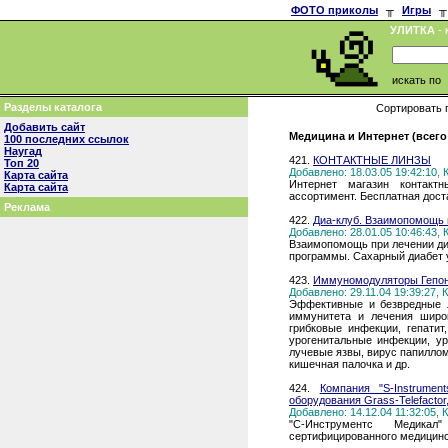
ФОТО приколы
╥
Игры
╥
УЛИТКА
- 
искать по
Разделы каталога
Сортировать 
Добавить сайт
Медицина и Интернет (всего
100 последних ссылок
Наугад
421.
КОНТАКТНЫЕ ЛИНЗЫ
Топ 20
Добавлено: 18.03.05 19:42:10,
Карта сайта
Интернет магазин контакт
Карта сайта
ассортимент. Бесплатная дост
Реклама
422.
Диа-клуб. Взаимопомощь 
Добавлено: 28.01.05 10:46:43,
Взаимопомощь при лечении ди
программы. Сахарный диабет у
423.
Иммуномодуляторы Гепон
Добавлено: 29.11.04 19:39:27,
Эффективные и безвредные л
иммунитета и лечения широк
грибковые инфекции, гепатит,
урогенитальные инфекции, ур
лучевые язвы, вирус папиллом
кишечная палочка и др.
424.
Компания "S-Instrumen
оборудования Grass-Telefactor, 
Добавлено: 14.12.04 11:32:05,
"С-Инструментс Медикал
сертифицированного медицинс