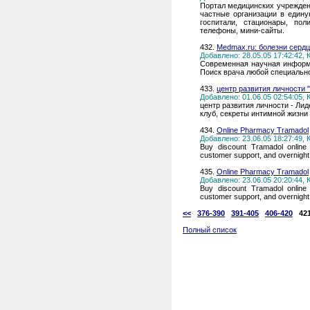
Портал медицинских учрежден
частные организации в един
госпитали, стационары, по
телефоны, мини-сайты.
432.
Medmax.ru: болезни сердц
Добавлено: 28.05.05 17:42:42,
Современная научная информ
Поиск врача любой специально
433.
центр развития личности "
Добавлено: 01.06.05 02:54:05,
центр развития личности - Лид
клуб, секреты интимной жизни
434.
Online Pharmacy Tramadol
Добавлено: 23.06.05 18:27:49,
Buy discount Tramadol online t
customer support, and overnight
435.
Online Pharmacy Tramadol
Добавлено: 23.06.05 20:20:44,
Buy discount Tramadol online t
customer support, and overnight
<<
376-390
391-405
406-420
42
Полный список