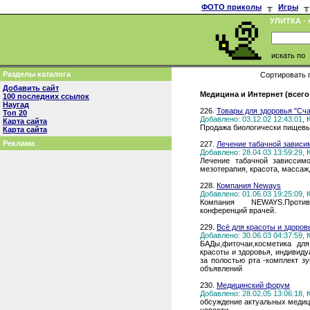
ФОТО приколы
╥
Игры
╥
УЛИТКА
- 
искать по
Разделы каталога
Сортировать 
Добавить сайт
Медицина и Интернет (всего
100 последних ссылок
Наугад
226.
Товары для здоровья "Сч
Топ 20
Добавлено: 03.12.02 12:43:01,
Карта сайта
Продажа биологически пищевы
Карта сайта
Реклама
227.
Лечение табачной зависим
Добавлено: 28.04.03 13:59:29,
Лечение табачной зависсимо
мезотерапия, красота, массаж
228.
Компания Neways
Добавлено: 01.06.03 19:25:09,
Компания NEWAYS.Против
конференций врачей.
229.
Всё для красоты и здоров
Добавлено: 30.06.03 04:37:59,
БАДы,фиточаи,косметика дл
красоты и здоровья, индивиду
за полостью рта -комплект зу
объявлений
230.
Медицинский форум
Добавлено: 28.02.05 13:06:18,
обсуждение актуальных медиц