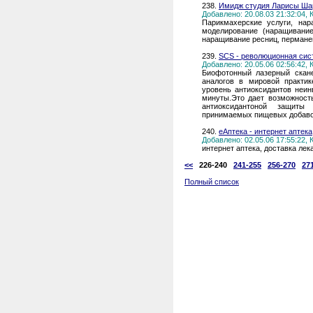
238.
Имидж студия Ларисы Ша
Добавлено: 20.08.03 21:32:04,
Парикмахерские услуги, нар
моделирование (наращивание
наращивание ресниц, перманен
239.
SCS - революционная сис
Добавлено: 20.05.06 02:56:42,
Биофотонный лазерный скане
аналогов в мировой практи
уровень антиоксидантов неин
минуты.Это дает возможност
антиоксидантоной защиты
принимаемых пищевых добавок
240.
eАптека - интернет аптека
Добавлено: 02.05.06 17:55:22,
интернет аптека, доставка лек
<<
226-240
241-255
256-270
27
Полный список