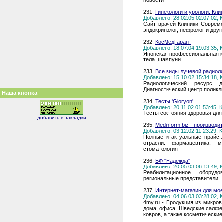
новости
231.
Гинекологи и урологи: К
Добавлено: 28.02.05 02:07:02,
Сайт врачей Клиники Совреме
эндокринолог, нефролог и дру
232.
КосМедГарант
Добавлено: 18.07.04 19:03:35,
Японская профессиональная к
тела ,шампуни
233.
Все виды лучевой радиол
Добавлено: 15.10.02 15:34:18,
Радиологический ресурс 
Диагностический центр поли
Наша кнопка
234.
Тесты 'Gloryon'
Добавлено: 20.11.02 01:53:45,
Тесты состояния здоровья для
добавить в закладки
235.
Medinform.biz - производ
Добавлено: 03.12.02 11:23:29,
Полные и актуальные прайс-
отрасли: фармацевтика, м
стоматология
236.
БФ "Надежда"
Добавлено: 20.05.03 06:13:49,
Реабилитационное оборуд
региональные представители.
237.
Интернет-магазин для мое
Добавлено: 04.06.03 03:28:02,
4my.ru - Продукция из микров
дома, офиса. Шведские салфет
ковров, а также косметически