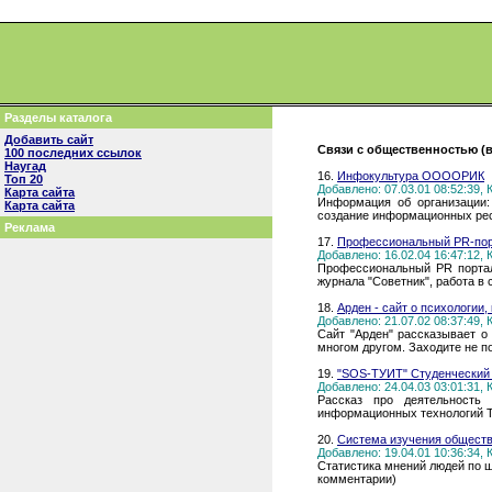
Разделы каталога
Добавить сайт
Связи с общественностью (в
100 последних ссылок
Наугад
16.
Инфокультура ООООРИК
Топ 20
Добавлено: 07.03.01 08:52:39,
Карта сайта
Информация об организации:
Карта сайта
создание информационных ре
Реклама
17.
Профессиональный PR-порт
Добавлено: 16.02.04 16:47:12,
Профессиональный PR портал
журнала "Советник", работа в
18.
Арден - сайт о психологии,
Добавлено: 21.07.02 08:37:49,
Сайт "Арден" рассказывает о
многом другом. Заходите не п
19.
"SOS-ТУИТ" Студенческий 
Добавлено: 24.04.03 03:01:31,
Рассказ про деятельность 
информационных технологий Т
20.
Система изучения общест
Добавлено: 19.04.01 10:36:34,
Статистика мнений людей по ш
комментарии)