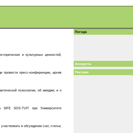
Погода
исторических и культурных ценностей,
Анекдоты
Реклама
де провести пресс-конференцию, архив
актической психологии, об имидже, и о
ва SIFE SOS-TUIT при Университете
участвовать в обсуждении (чат, статьи,