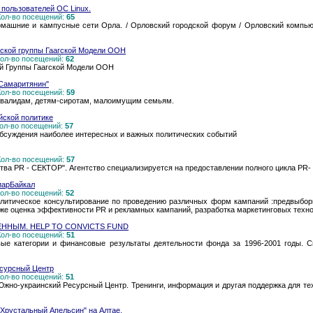
б пользователей ОС Linux.
 Кол-во посещений:
65
 Домашние и кампусные сети Орла. / Орловский городской форум / Орловский комп
ской группы Гаагской Модели ООН
 Кол-во посещений:
62
й Группы Гаагской Модели ООН
Самаритянин"
 Кол-во посещений:
59
нвалидам, детям-сиротам, малоимущим семьям.
йской политике
 Кол-во посещений:
57
бсуждения наиболее интересных и важных политических событий
 Кол-во посещений:
57
тва PR - СЕКТОР". Агентство специализируется на предоставлении полного цикла PR-
иарБайкал
 Кол-во посещений:
52
литическое консультирование по проведению различных форм кампаний :предвыбор
кже оценка эффективности PR и рекламных кампаний, разработка маркетинговых техн
ННЫМ. HELP TO CONVICTS FUND
 Кол-во посещений:
51
ые категории и финансовые результаты деятельности фонда за 1996-2001 годы. С
сурсный Центр
 Кол-во посещений:
51
жно-украинский Ресурсный Центр. Тренинги, информация и другая поддержка для тех
"Хрустальный Апельсин" на Алтае.