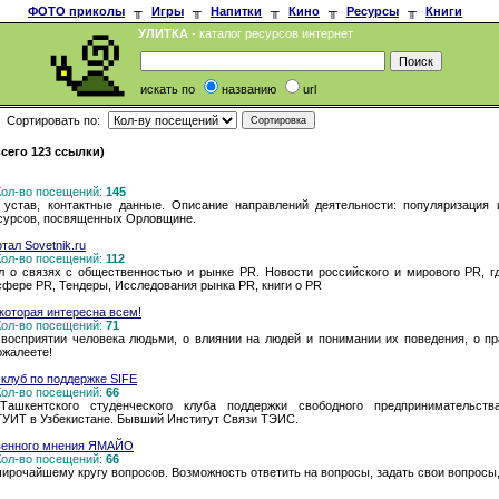
ФОТО приколы
╥
Игры
╥
Напитки
╥
Кино
╥
Ресурсы
╥
Книги
УЛИТКА
- каталог ресурсов интернет
искать по
названию
url
Сортировать по:
сего 123 ссылки)
 Кол-во посещений:
145
 устав, контактные данные. Описание направлений деятельности: популяризация 
сурсов, посвященных Орловщине.
ал Sovetnik.ru
 Кол-во посещений:
112
 о связях с общественностью и рынке PR. Новости российского и мирового PR, г
 сфере PR, Тендеры, Исследования рынка PR, книги о PR
 которая интересна всем!
 Кол-во посещений:
71
 восприятии человека людьми, о влиянии на людей и понимании их поведения, о пр
ожалеете!
клуб по поддержке SIFE
 Кол-во посещений:
66
Ташкентского студенческого клуба поддержки свободного предпринимательст
УИТ в Узбекистане. Бывший Институт Связи ТЭИС.
венного мнения ЯМАЙО
 Кол-во посещений:
66
ирочайшему кругу вопросов. Возможность ответить на вопросы, задать свои вопросы, 