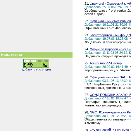
21.
Linux-orel - Орловский клу
Добавлено: 25.07.06 02:40:19,
Свобода слова / orel region
сетей г.Орла)
22.
Официальный сайт Иванов
Добавлено: 16.11.01 21:30:06,
Официальный сайт Ивановско
23.
Благотворительный фонд "
Добавлено: 19.07.03 12:26:08,
Фонд помощи пенсионерам, и
24.
Форум по мировой и Росси
Добавлено: 11.11.03 03:24:12,
Наша кнопка
На данном форуме проходят о
25.
Агентство PR-Сектор
Добавлено: 26.02.02 16:41:49,
добавить в закладки
Корпоративный ресурс "Агентс
26.
Официальный сайт ЗАО П
Добавлено: 03.11.03 13:42:39,
ЗАО ПиарБайкал Иркутск - по
рискованных, кризисных, а та
27.
ФОНД ПОМОЩИ ЗАКЛЮЧЕ
Добавлено: 07.10.01 18:42:47,
География, механизмы, целев
Контактная информация.
28.
NGO: Южно-украинский Ре
Добавлено: 30.11.01 12:06:22,
Общественная организация - Ю
к лучшему.
29.
Студенческий PR-конкурс 