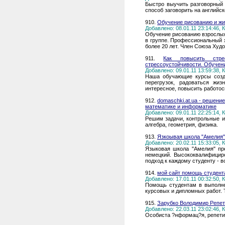
Быстро выучить разговорный 
способ заговорить на английс
910.
Обучение рисованию и жи
Добавлено: 08.01.11 23:14:46,
Обучение рисованию взрослых
в группе. Профессиональный 
более 20 лет. Член Союза Худ
911.
Как повысить стрес
стрессоустойчивости. Обучен
Добавлено: 09.01.11 13:59:38,
Наша обучающие курсы созда
перегрузок, радоваться жи
интересное, повысить работос
912.
domaschki.at.ua - решени
математике и информатике
Добавлено: 09.01.11 22:25:14,
Решим задачи, контрольные и
алгебра, геометрия, физика.
913.
Язкоывая школа "Амелия"
Добавлено: 20.02.11 15:33:05,
Языковая школа "Амелия" пре
немецкий. Высококвалифицир
подход к каждому студенту - 
914.
мой сайт помощь студен
Добавлено: 17.01.11 00:32:50,
Помощь студентам в выполне
курсовых и дипломных работ. 
915.
Зарубко Володимир Репет
Добавлено: 22.03.11 23:02:46,
Особиста ?нформац?я, репети