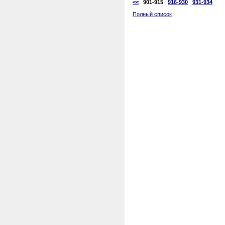
<<
901-915
916-930
931-934
Полный список