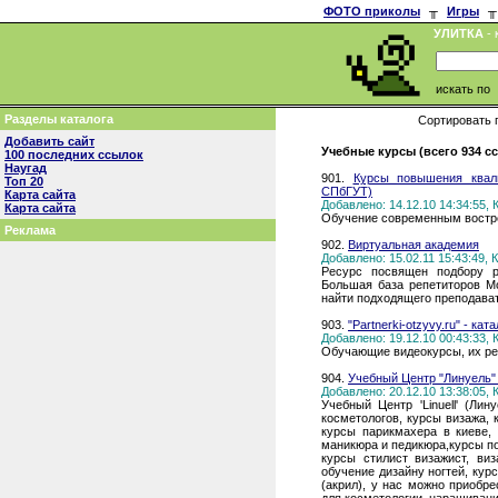
ФОТО приколы
╥
Игры
╥
УЛИТКА
- 
искать по
Разделы каталога
Сортировать 
Добавить сайт
Учебные курсы (всего 934 с
100 последних ссылок
Наугад
901.
Курсы повышения квал
Топ 20
СПбГУТ)
Карта сайта
Добавлено: 14.12.10 14:34:55,
Карта сайта
Обучение современным востр
Реклама
902.
Виртуальная академия
Добавлено: 15.02.11 15:43:49,
Ресурс посвящен подбору р
Большая база репетиторов Мо
найти подходящего преподава
903.
"Partnerki-otzyvy.ru" - ка
Добавлено: 19.12.10 00:43:33,
Обучающие видеокурсы, их ре
904.
Учебный Центр "Линуель"
Добавлено: 20.12.10 13:38:05,
Учебный Центр 'Linuell' (Ли
косметологов, курсы визажа, 
курсы парикмахера в киеве,
маникюра и педикюра,курсы по
курсы стилист визажист, ви
обучение дизайну ногтей, кур
(акрил), у нас можно приобр