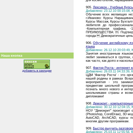
для косметологии, наращивания
905.
Лексикон - Учебные Курс
Добавлено: 23.12.10 00:15:08,
Обучение всех желающих нез
г.Иваново: Курсы Наращиван
Курсы Массаж, Курсы Бухгалт
любителя до профессионала
-Компьютерная графика, -
ПРЕИМУЩЕСТВА:  Подтвержд
города  Демократичные цены
906.
Обучение английскому яз
языка
Добавлено: 26.12.10 20:03:49,
Занятия иностранным языком 
Наша кнопка
любит заниматься в группах,
как часто, как долго и наскол
907.
Фактор Роста - интернет 
добавить в закладки
Добавлено: 26.03.11 04:33:39,
ЦДМ 'Фактор Роста' - это ор
нашей родины в рамках Всер
мероприятия - это занима
предметам школьной програ
познать много нового и интер
школьниками страны и возм
дипломами!
908.
Демокрит - компьютерные
Добавлено: 30.12.10 12:04:15,
НОУ "Демокрит" производит о
(Photoshop, CorelDraw), 3D м
AutoCAD, ArchiCAD, курсы п
многим другим программам.
909.
Быстро выучить разговор
Добавлено: 25.03.11 12:55:56,