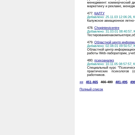
менеджмент: коммерческий ди
маркетингу и рекламе, менедже
477.
КАЛТУ
Добавлено: 25.11.03 12:06:26,
Калужское авиационное летно
478.
Chopintestcentre
Добавлено: 31.03.01 08:40:57,
Тестированиенакомпьютере,об
479.
Областной центр информ
Добавлено: 02.08.01 09:50:57,
Областной центр информационн
работы Web-лаборатории, уче
480.
психоанализ
Добавлено: 10.11.05 08:57:57,
Специальный курс "Психическ
практических психологов 
работников.
<<
451-465
466-480
481-495
49
Полный список