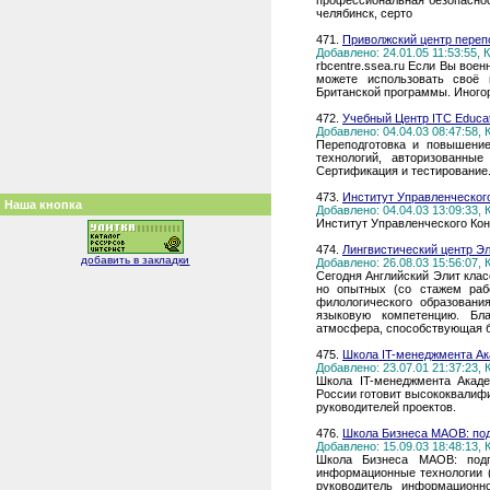
профессиональная безопасность
челябинск, серто
471.
Приволжский центр переп
Добавлено: 24.01.05 11:53:55,
rbcentre.ssea.ru Если Вы вое
можете использовать своё 
Британской программы. Иного
472.
Учебный Центр ITC Educat
Добавлено: 04.04.03 08:47:58,
Переподготовка и повышени
технологий, авторизованные 
Сертификация и тестирование.
473.
Институт Управленческог
Наша кнопка
Добавлено: 04.04.03 13:09:33,
Институт Управленческого Конс
474.
Лингвистический центр Эл
добавить в закладки
Добавлено: 26.08.03 15:56:07,
Сегодня Английский Элит клас
но опытных (со стажем раб
филологического образован
языковую компетенцию. Бл
атмосфера, способствующая 
475.
Школа IT-менеджмента Ак
Добавлено: 23.07.01 21:37:23,
Школа IT-менеджмента Акад
России готовит высококвалифи
руководителей проектов.
476.
Школа Бизнеса МАОВ: под
Добавлено: 15.09.03 18:48:13,
Школа Бизнеса МАОВ: подг
информационные технологии (I
руководитель информационной