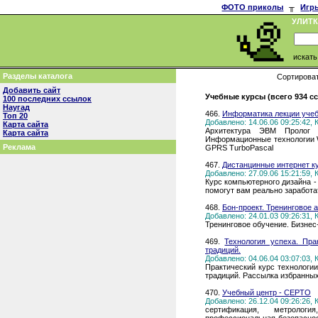
ФОТО приколы
╥
Игр
УЛИТ
искат
Разделы каталога
Сортироват
Добавить сайт
Учебные курсы (всего 934 с
100 последних ссылок
Наугад
466.
Информатика лекции учеб
Топ 20
Добавлено: 14.06.06 09:25:42,
Карта сайта
Архитектура ЭВМ Пролог
Карта сайта
Информационные технологии 
Реклама
GPRS TurboPascal
467.
Дистанцинные интернет к
Добавлено: 27.09.06 15:21:59,
Курс компьютерного дизайна -
помогут вам реально заработа
468.
Бон-проект. Тренинговое 
Добавлено: 24.01.03 09:26:31,
Тренинговое обучение. Бизнес
469.
Технология успеха. Пра
традиций.
Добавлено: 04.06.04 03:07:03,
Практический курс технологии
традиций. Рассылка избранных
470.
Учебный центр - СЕРТО
Добавлено: 26.12.04 09:26:26,
сертификация, метрологи