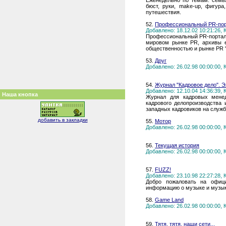
Еженедельно по темам: семья,
бюст, руки, make-up, фигура
путешествия.
52.
Профессиональный PR-порт
Добавлено: 18.12.02 10:21:26,
Профессиональный PR-портал S
мировом рынке PR, архивы е
общественностью и рынке PR 
53.
Друг
Добавлено: 26.02.98 00:00:00,
54.
Журнал "Кадровое дело". Э
Добавлено: 12.10.04 14:36:39,
Наша кнопка
Журнал для кадровых менед
кадрового делопроизводства
западных кадровиков на служб
добавить в закладки
55.
Мотор
Добавлено: 26.02.98 00:00:00,
56.
Текущая история
Добавлено: 26.02.98 00:00:00,
57.
FUZZ!
Добавлено: 23.10.98 22:27:28,
Добро пожаловать на офиц
информацию о музыке и музыка
58.
Game Land
Добавлено: 26.02.98 00:00:00,
59.
Тятя, тятя, наши сети...