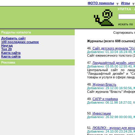
ФОТО приколы
╥
Игры
╥
УЛИТКА
- 
искать по
Разделы каталога
Сортировать 
Добавить сайт
Журналы (всего 608 ссылок)
100 последних ссылок
Наугад
46.
Сайт детского журнала "У
Топ 20
Добавлено: 01.10.04 16:24:49,
Карта сайта
Сайт ежемесячного толстого (
Карта сайта
Реклама
47.
Ландшафтный дизайн, цент
Добавлено: 03.05.00 12:55:40,
Центральный сайт по ланд
"Ландшафтный дизайн" и "Са
товары и услуги в сфере ланд
48.
Журнал Власть
Добавлено: 29.12.00 16:50:56,
Сайт журнала "Власть" Инфор
49.
САПР и графика
Добавлено: 06.11.98 18:27:02,
50.
Инвестиции
Добавлено: 26.02.98 00:00:00,
51.
ЛЮБЛЮ! - журнал для жен
Добавлено: 24.10.00 23:24:29,