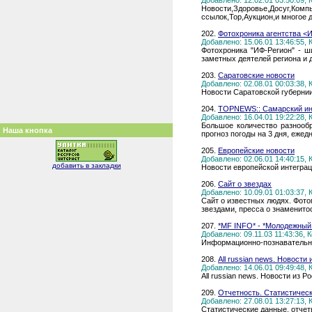
Добавлено: 12.02.01 03:50:09,
Новости,Здоровье,Досуг,Комп
ссылок,Top,Аукцион,и многое д
202.
Фотохроника агентства <
Добавлено: 15.06.01 13:46:55,
Фотохроника "ИФ-Регион" - 
заметных деятелей региона и 
203.
Саратовские новости
Добавлено: 02.08.01 00:03:38,
Новости Саратовской губернии 
204.
TOPNEWS:: Самарский ин
Добавлено: 16.04.01 19:22:28,
Большое количество разнообр
Наша кнопка
прогноз погоды на 3 дня, еже
205.
Европейские новости
Добавлено: 02.06.01 14:40:15,
добавить в закладки
Новости европейской интеграц
206.
Сайт о звездах
Добавлено: 10.09.01 01:03:37,
Сайт о известных людях. Фото
звездами, пресса о знаменито
207.
*MF INFO* - *Молодежный
Добавлено: 09.11.03 11:43:36,
Информационно-познавательный
208.
All russian news. Новости 
Добавлено: 14.06.01 09:49:48,
All russian news. Новости из Р
209.
Отчетность. Статистическ
Добавлено: 27.08.01 13:27:13,
Статистические данные, отчет