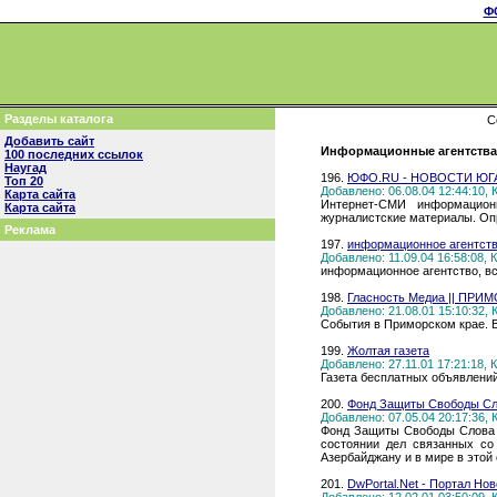
Ф
Разделы каталога
С
Добавить сайт
Информационные агентства 
100 последних ссылок
Наугад
196.
ЮФО.RU - НОВОСТИ ЮГ
Топ 20
Добавлено: 06.08.04 12:44:10,
Карта сайта
Интернет-СМИ информацион
Карта сайта
журналистские материалы. Оп
Реклама
197.
информационное агентств
Добавлено: 11.09.04 16:58:08,
информационное агентство, в
198.
Гласность Медиа || ПРИ
Добавлено: 21.08.01 15:10:32,
События в Приморском крае. В
199.
Жолтая газета
Добавлено: 27.11.01 17:21:18,
Газета бесплатных объявлений
200.
Фонд Защиты Свободы Сл
Добавлено: 07.05.04 20:17:36,
Фонд Защиты Свободы Слова ф
состоянии дел связанных со 
Азербайджану и в мире в этой 
201.
DwPortal.Net - Портал Нов