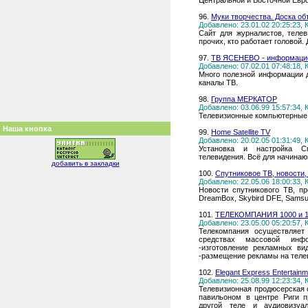
Центральной и Восточной Евр
96.
Муки творчества. Доска о
Добавлено: 23.01.02 20:25:23,
Сайт для журналистов, телев
прочих, кто работает головой.
97.
ТВ ЯСЕНЕВО - информаци
Добавлено: 07.02.01 07:48:18,
Много полезной информации д
каналы ТВ.
98.
Группа МЕРКАТОР
Добавлено: 03.06.99 15:57:34,
Телевизионные компьютерные 
Наша кнопка
99.
Home Satellite TV
Добавлено: 20.02.05 01:31:49,
Установка и настройка Сп
телевидения. Всё для начинаю
добавить в закладки
100.
Спутниковое ТВ, новости,
Добавлено: 22.05.06 18:00:33,
Новости спутникового ТВ, пр
DreamBox, Skybird DFE, Samsu
101.
ТЕЛЕКОМПАНИЯ 1000 и 
Добавлено: 23.05.00 05:20:57,
Телекомпания осуществляет
средствах массовой инфо
-изготовление рекламных ви
-размещение рекламы на теле
102.
Elegant Express Entertainm
Добавлено: 25.08.99 12:23:34,
Телевизионная продюсерская
павильоном в центре Риги п
другой теле и аудиовизуа