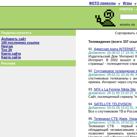
ФОТО приколы
╥
Игры
╥
УЛИТКА
- 
искать по
Разделы каталога
Сортировать 
Добавить сайт
Телевидение (всего 337 ссы
100 последних ссылок
Наугад
91.
Адресная книга INTERNET 
Топ 20
Добавлено: 26.08.02 17:19:34,
Карта сайта
Издательский Дом 'Интернет К
Карта сайта
Интернет. В 2002 вышел в 
Реклама
страницы' - полноцветное спр
92.
Спутниковое телевидение 
Добавлено: 09.02.01 10:26:49,
спутниковые телеканалы с ан
приема. Интернет через спутн
93.
NFK s La Femme Nikita Site
Добавлено: 28.11.99 23:20:37,
Сайт, посвященный сериалу "ее
94.
SATELLITE TELEVISION
Добавлено: 04.01.05 15:01:51,
Все о спутниковом ТВ в России
95.
Телеканал СТБ (Киев, Укра
Добавлено: 13.06.01 18:50:52,
Телеканал СТБ - первый и
обладающий независимыми о
позволяет принимать качес